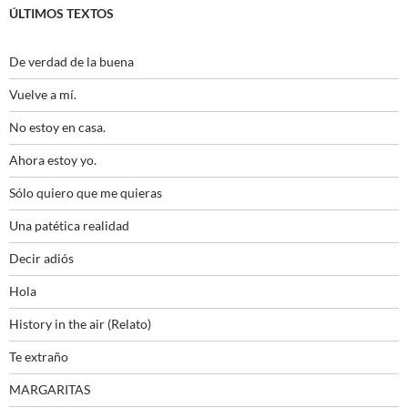
ÚLTIMOS TEXTOS
De verdad de la buena
Vuelve a mí.
No estoy en casa.
Ahora estoy yo.
Sólo quiero que me quieras
Una patética realidad
Decir adiós
Hola
History in the air (Relato)
Te extraño
MARGARITAS