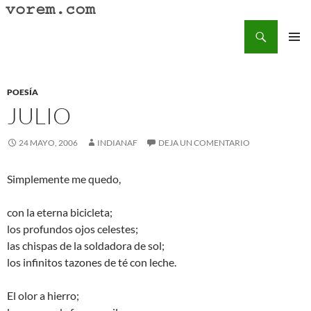
Saltar
al
Buscar
Vorem.com :: poesía, cuentos, relatos
contenido
MENÚ
PRINCI
POESÍA
JULIO
24 MAYO, 2006
INDIANAF
DEJA UN COMENTARIO
Simplemente me quedo,
con la eterna bicicleta;
los profundos ojos celestes;
las chispas de la soldadora de sol;
los infinitos tazones de té con leche.
El olor a hierro;