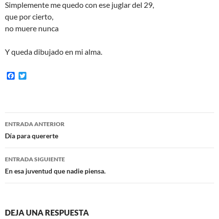
Simplemente me quedo con ese juglar del 29,
que por cierto,
no muere nunca
Y queda dibujado en mi alma.
F
T
a
w
c
i
e
t
b
t
o
e
Navegación
o
r
ENTRADA ANTERIOR
k
de
Día para quererte
entradas
ENTRADA SIGUIENTE
En esa juventud que nadie piensa.
DEJA UNA RESPUESTA