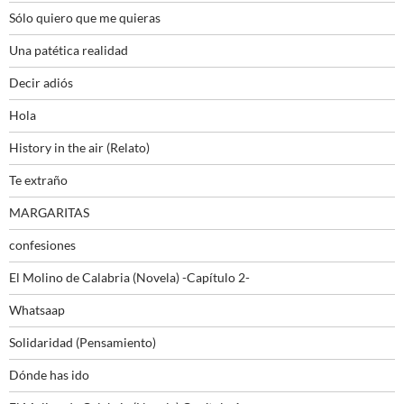
Sólo quiero que me quieras
Una patética realidad
Decir adiós
Hola
History in the air (Relato)
Te extraño
MARGARITAS
confesiones
El Molino de Calabria (Novela) -Capítulo 2-
Whatsaap
Solidaridad (Pensamiento)
Dónde has ido