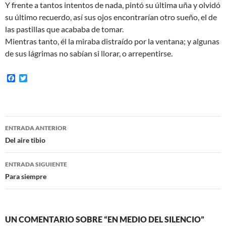
Y frente a tantos intentos de nada, pintó su última uña y olvidó
su último recuerdo, así sus ojos encontrarían otro sueño, el de
las pastillas que acababa de tomar.
Mientras tanto, él la miraba distraído por la ventana; y algunas
de sus lágrimas no sabían si llorar, o arrepentirse.
F
T
a
w
c
i
e
t
b
t
o
e
Navegación
o
r
ENTRADA ANTERIOR
k
de
Del aire tibio
entradas
ENTRADA SIGUIENTE
Para siempre
UN COMENTARIO SOBRE “EN MEDIO DEL SILENCIO”