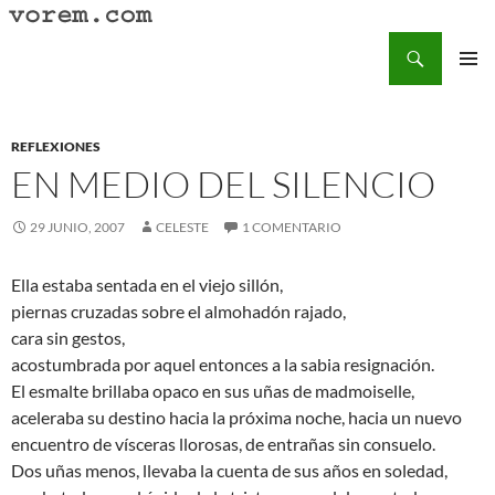
Saltar
al
Buscar
Vorem.com :: poesía, cuentos, relatos
contenido
MENÚ
PRINCI
REFLEXIONES
EN MEDIO DEL SILENCIO
29 JUNIO, 2007
CELESTE
1 COMENTARIO
Ella estaba sentada en el viejo sillón,
piernas cruzadas sobre el almohadón rajado,
cara sin gestos,
acostumbrada por aquel entonces a la sabia resignación.
El esmalte brillaba opaco en sus uñas de madmoiselle,
aceleraba su destino hacia la próxima noche, hacia un nuevo
encuentro de vísceras llorosas, de entrañas sin consuelo.
Dos uñas menos, llevaba la cuenta de sus años en soledad,