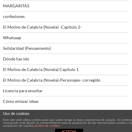
MARGARITAS
confesiones
El Molino de Calabria (Novela) -Capítulo 2-
Whatsaap
Solidaridad (Pensamiento)
Dónde has ido
El Molino de Calabria (Novela) Capítulo 1
El Molino de Calabria (Novela)-Personajes- corregido
Licencia para ensoñar
Cómo enlazar ideas
Uso de cookies
Este sitio web utiliza cookies para que usted tenga la mejor experiencia de usuario. Si continú
navegando está dando su consentimiento para la aceptación de las mencionadas cookies y la
aceptación de nuestra
política de cookies
Funciona gracias a WordPress
ACEPTAR