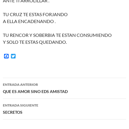
ANTE TI ARROLILLAR .
TU CRUZ TE ESTAS FORJANDO
A ELLA ENCADENANDO .
TU RENCOR Y SOBERBIA TE ESTAN CONSUMIENDO
Y SOLO TE ESTAS QUEDANDO.
F
T
a
w
c
i
e
t
b
t
o
e
Navegación
o
r
ENTRADA ANTERIOR
k
de
QUE ES AMOR SINO EDS AMISTAD
entradas
ENTRADA SIGUIENTE
SECRETOS