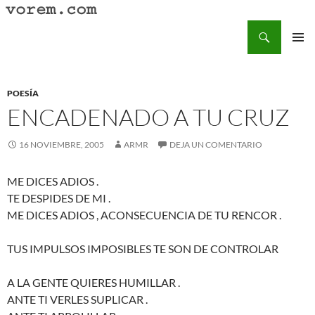
Saltar
al
Buscar
Vorem.com :: poesía, cuentos, relatos
contenido
MENÚ
PRINCI
POESÍA
ENCADENADO A TU CRUZ
16 NOVIEMBRE, 2005
ARMR
DEJA UN COMENTARIO
ME DICES ADIOS .
TE DESPIDES DE MI .
ME DICES ADIOS , ACONSECUENCIA DE TU RENCOR .
TUS IMPULSOS IMPOSIBLES TE SON DE CONTROLAR
A LA GENTE QUIERES HUMILLAR .
ANTE TI VERLES SUPLICAR .