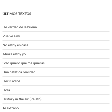
ÚLTIMOS TEXTOS
De verdad de la buena
Vuelve a mí.
No estoy en casa.
Ahora estoy yo.
Sólo quiero que me quieras
Una patética realidad
Decir adiós
Hola
History in the air (Relato)
Te extraño