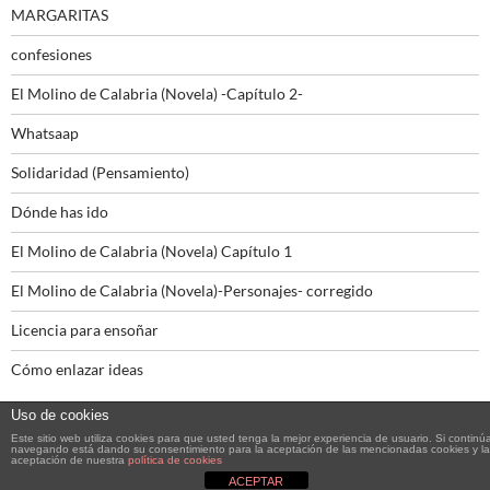
MARGARITAS
confesiones
El Molino de Calabria (Novela) -Capítulo 2-
Whatsaap
Solidaridad (Pensamiento)
Dónde has ido
El Molino de Calabria (Novela) Capítulo 1
El Molino de Calabria (Novela)-Personajes- corregido
Licencia para ensoñar
Cómo enlazar ideas
Uso de cookies
Este sitio web utiliza cookies para que usted tenga la mejor experiencia de usuario. Si continú
navegando está dando su consentimiento para la aceptación de las mencionadas cookies y la
aceptación de nuestra
política de cookies
Funciona gracias a WordPress
ACEPTAR