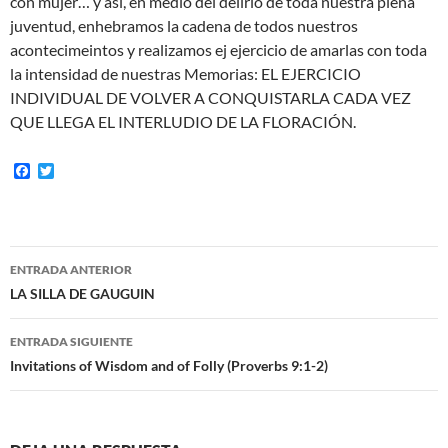
con mujer… y así, en medio del delirio de toda nuestra plena
juventud, enhebramos la cadena de todos nuestros
acontecimeintos y realizamos ej ejercicio de amarlas con toda
la intensidad de nuestras Memorias: EL EJERCICIO
INDIVIDUAL DE VOLVER A CONQUISTARLA CADA VEZ
QUE LLEGA EL INTERLUDIO DE LA FLORACIÓN.
F
T
a
w
c
i
e
t
b
t
o
e
Navegación
o
r
ENTRADA ANTERIOR
k
de
LA SILLA DE GAUGUIN
entradas
ENTRADA SIGUIENTE
Invitations of Wisdom and of Folly (Proverbs 9:1-2)