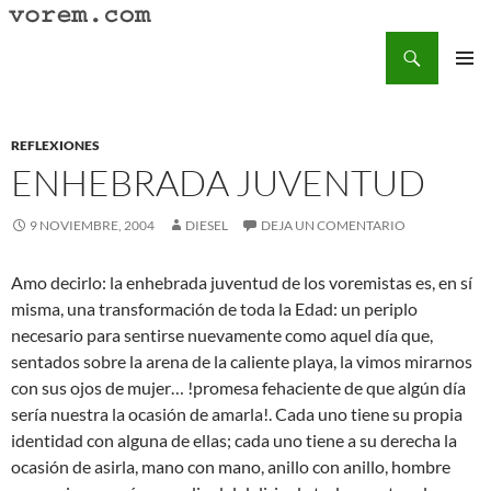
Saltar
al
Buscar
Vorem.com :: poesía, cuentos, relatos
contenido
MENÚ
PRINCI
REFLEXIONES
ENHEBRADA JUVENTUD
9 NOVIEMBRE, 2004
DIESEL
DEJA UN COMENTARIO
Amo decirlo: la enhebrada juventud de los voremistas es, en sí
misma, una transformación de toda la Edad: un periplo
necesario para sentirse nuevamente como aquel día que,
sentados sobre la arena de la caliente playa, la vimos mirarnos
con sus ojos de mujer… !promesa fehaciente de que algún día
sería nuestra la ocasión de amarla!. Cada uno tiene su propia
identidad con alguna de ellas; cada uno tiene a su derecha la
ocasión de asirla, mano con mano, anillo con anillo, hombre