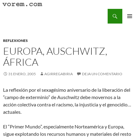
Saltar
al
Buscar
Vorem.com :: poesía, cuentos, relatos
contenido
MENÚ
PRINCI
REFLEXIONES
EUROPA, AUSCHWITZ,
ÁFRICA
31 ENERO, 2005
AGIRREGABIRIA
DEJA UN COMENTARIO
La reflexión por el sexagésimo aniversario de la liberación del
“campo de exterminio” de Auschwitz debe movernos a la
acción colectiva contra el racismo, la injusticia y el genocidio…
actuales.
El “Primer Mundo”, especialmente Norteamérica y Europa,
sigue explotando los recursos humanos y materiales del resto