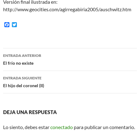
Versión final ilustrada en:
http://www.geocities.com/agirregabiria2005/auschwitz.htm
F
T
a
w
c
i
e
t
b
t
o
e
Navegación
o
r
ENTRADA ANTERIOR
k
de
El frío no existe
entradas
ENTRADA SIGUIENTE
El hijo del coronel (II)
DEJA UNA RESPUESTA
Lo siento, debes estar
conectado
para publicar un comentario.