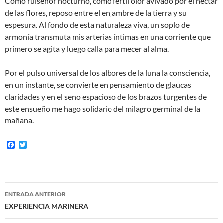
Como ruiseñor nocturno, como fértil olor avivado por el néctar
de las flores, reposo entre el enjambre de la tierra y su
espesura. Al fondo de esta naturaleza viva, un soplo de
armonía transmuta mis arterias íntimas en una corriente que
primero se agita y luego calla para mecer al alma.
Por el pulso universal de los albores de la luna la consciencia,
en un instante, se convierte en pensamiento de glaucas
claridades y en el seno espacioso de los brazos turgentes de
este ensueño me hago solidario del milagro germinal de la
mañana.
F
T
a
w
c
i
e
t
b
t
o
e
Navegación
o
r
ENTRADA ANTERIOR
k
de
EXPERIENCIA MARINERA