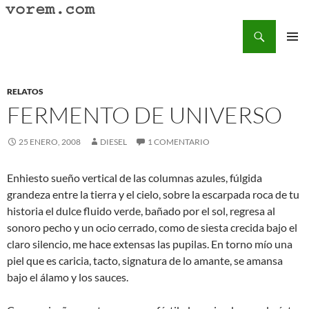
Saltar
al
Buscar
Vorem.com :: poesía, cuentos, relatos
contenido
MENÚ
PRINCI
RELATOS
FERMENTO DE UNIVERSO
25 ENERO, 2008
DIESEL
1 COMENTARIO
Enhiesto sueño vertical de las columnas azules, fúlgida
grandeza entre la tierra y el cielo, sobre la escarpada roca de tu
historia el dulce fluido verde, bañado por el sol, regresa al
sonoro pecho y un ocio cerrado, como de siesta crecida bajo el
claro silencio, me hace extensas las pupilas. En torno mío una
piel que es caricia, tacto, signatura de lo amante, se amansa
bajo el álamo y los sauces.