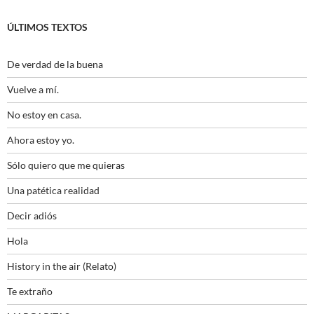
ÚLTIMOS TEXTOS
De verdad de la buena
Vuelve a mí.
No estoy en casa.
Ahora estoy yo.
Sólo quiero que me quieras
Una patética realidad
Decir adiós
Hola
History in the air (Relato)
Te extraño