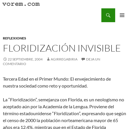
Saltar
al
Buscar
Vorem.com :: poesía, cuentos, relatos
contenido
MENÚ
PRINCI
REFLEXIONES
FLORIDIZACIÓN INVISIBLE
22 SEPTIEMBRE, 2004
AGIRREGABIRIA
DEJA UN
COMENTARIO
Tercera Edad en el Primer Mundo: El envejecimiento de
nuestra sociedad como reto y oportunidad.
La “Floridización”, semejanza con Florida, es un neologismo no
aceptado aún por la Academia de la Lengua. Proviene del
término estadounidense “Floridization”, expresando que según
el censo de 2000 la población norteamericana mayor de 65
años era 12,4%, mientras que en el Estado de Florida