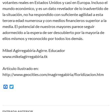
votantes reales en Estados Unidos y casi en Europa. Incluso el
mundo económico, y es un dato revelador de lo inadvertido de
la situación, no ha respondido con suficiente agilidad a esta
tercera edad numerosa y con medios financieros superior a la
media. El potencial de nuestros mayores parece seguir
adormecido a la espera de ser descubierto por la mayoría de
ellos mismos y reconocido por todos los demás.
Mikel Agirregabiria Agirre. Educador
www.mikelagirregabiria.tk
Artículo ilustrado en:
http://www.geocities.com/magirregabiria/floridizacion.htm
F
T
a
w
c
i
e
t
b
t
o
e
Navegación
o
r
ENTRADA ANTERIOR