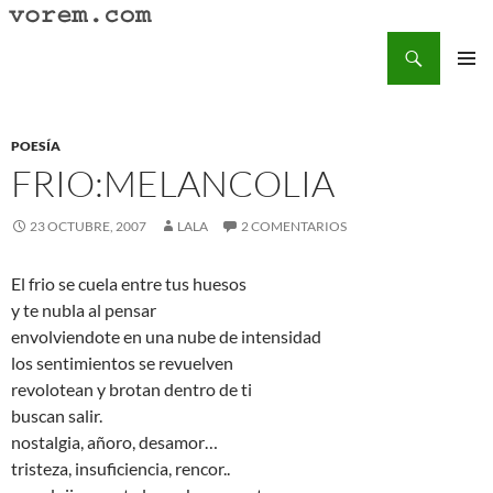
Saltar
al
Buscar
Vorem.com :: poesía, cuentos, relatos
contenido
MENÚ
PRINCI
POESÍA
FRIO:MELANCOLIA
23 OCTUBRE, 2007
LALA
2 COMENTARIOS
El frio se cuela entre tus huesos
y te nubla al pensar
envolviendote en una nube de intensidad
los sentimientos se revuelven
revolotean y brotan dentro de ti
buscan salir.
nostalgia, añoro, desamor…
tristeza, insuficiencia, rencor..