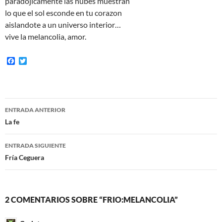
paradojicamente las nubes muestran
lo que el sol esconde en tu corazon
aislandote a un universo interior…
vive la melancolia, amor.
F
T
a
w
c
i
e
t
b
t
o
e
Navegación
o
r
ENTRADA ANTERIOR
k
de
La fe
entradas
ENTRADA SIGUIENTE
Fría Ceguera
2 COMENTARIOS SOBRE “FRIO:MELANCOLIA”