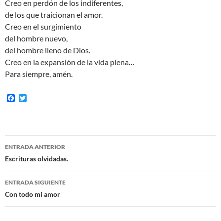
Creo en perdón de los indiferentes,
de los que traicionan el amor.
Creo en el surgimiento
del hombre nuevo,
del hombre lleno de Dios.
Creo en la expansión de la vida plena…
Para siempre, amén.
F
T
a
w
c
i
e
t
b
t
o
e
Navegación
o
r
ENTRADA ANTERIOR
k
de
Escrituras olvidadas.
entradas
ENTRADA SIGUIENTE
Con todo mi amor