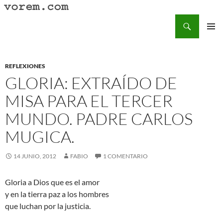
Saltar
al
Buscar
Vorem.com :: poesía, cuentos, relatos
contenido
MENÚ
PRINCI
REFLEXIONES
GLORIA: EXTRAÍDO DE
MISA PARA EL TERCER
MUNDO. PADRE CARLOS
MUGICA.
14 JUNIO, 2012
FABIO
1 COMENTARIO
Gloria a Dios que es el amor
y en la tierra paz a los hombres
que luchan por la justicia.