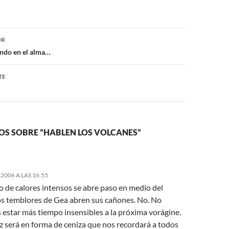
ón
OR
ndo en el alma…
TE
OS SOBRE “HABLEN LOS VOLCANES”
2006 A LAS 16:55
o de calores intensos se abre paso en medio del
os temblores de Gea abren sus cañones. No. No
estar más tiempo insensibles a la próxima vorágine.
z será en forma de ceniza que nos recordará a todos