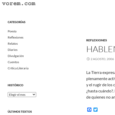
Saltar
al
Buscar
Vorem.com :: poesía, cuentos, relatos
contenido
Portal Literario Independiente
CATEGORÍAS
Poesía
Reflexiones
REFLEXIONES
Relatos
HABLE
Diarios
Divulgación
2 AGOSTO, 2006
Cuentos
Crítica Literaria
La Tierra expres
plenamente activ
y el rugir de lo
HISTÓRICO
¿hasta cuándo?. 
Histórico
de quienes no a
F
T
ÚLTIMOS TEXTOS
a
w