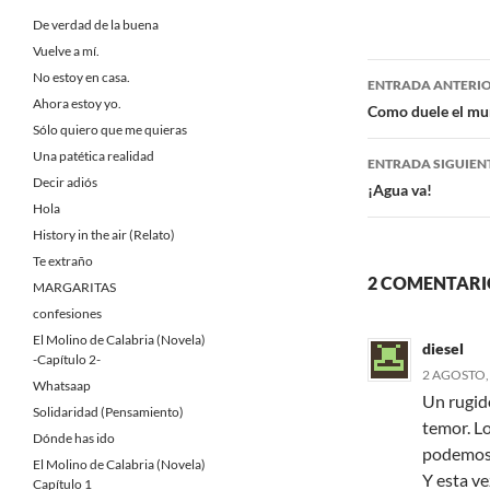
c
i
De verdad de la buena
e
t
b
t
Vuelve a mí.
o
e
Navegaci
No estoy en casa.
o
r
ENTRADA ANTERI
k
Ahora estoy yo.
de
Como duele el mu
Sólo quiero que me quieras
entradas
Una patética realidad
ENTRADA SIGUIEN
Decir adiós
¡Agua va!
Hola
History in the air (Relato)
Te extraño
2 COMENTARI
MARGARITAS
confesiones
El Molino de Calabria (Novela)
diesel
-Capítulo 2-
2 AGOSTO, 
Whatsaap
Un rugid
Solidaridad (Pensamiento)
temor. L
Dónde has ido
podemos 
El Molino de Calabria (Novela)
Y esta ve
Capítulo 1