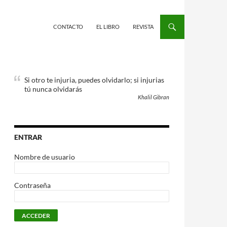
CONTACTO
EL LIBRO
REVISTA
Si otro te injuria, puedes olvidarlo; si injurias
tú nunca olvidarás
Khalil Gibran
ENTRAR
Nombre de usuario
Contraseña