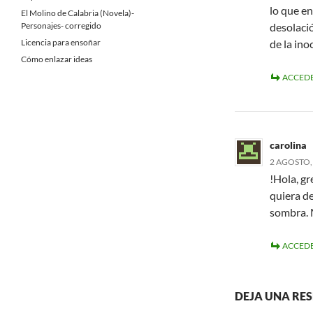
lo que e
El Molino de Calabria (Novela)-
Personajes- corregido
desolació
Licencia para ensoñar
de la ino
Cómo enlazar ideas
ACCEDE
carolina
2 AGOSTO, 
!Hola, gr
quiera de
sombra. 
ACCEDE
DEJA UNA RE