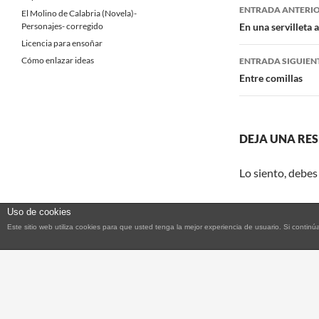
Navegaci
o
r
ENTRADA ANTERI
El Molino de Calabria (Novela)-
k
de
Personajes- corregido
En una servilleta 
Licencia para ensoñar
entradas
Cómo enlazar ideas
ENTRADA SIGUIEN
Entre comillas
DEJA UNA RE
Lo siento, debes
Uso de cookies
Este sitio web utiliza cookies para que usted tenga la mejor experiencia de usuario. Si con