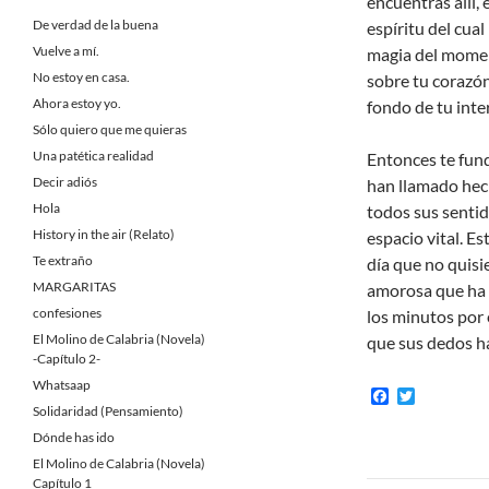
encuentras allí,
De verdad de la buena
espíritu del cua
Vuelve a mí.
magia del momen
No estoy en casa.
sobre tu corazón
Ahora estoy yo.
fondo de tu inter
Sólo quiero que me quieras
Una patética realidad
Entonces te fund
Decir adiós
han llamado hech
Hola
todos sus senti
History in the air (Relato)
espacio vital. Es
Te extraño
día que no quisi
MARGARITAS
amorosa que ha 
confesiones
los minutos por 
El Molino de Calabria (Novela)
que sus dedos h
-Capítulo 2-
Whatsaap
F
T
a
w
Solidaridad (Pensamiento)
c
i
Dónde has ido
e
t
b
t
El Molino de Calabria (Novela)
o
e
Capítulo 1