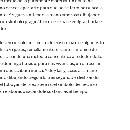
 en medio de lo puramente material, un hálito de
l no deseas apartarte para que no se termine nunca la
to. Y sigues sintiendo la mano amorosa dibujando
 un símbolo pragmático que te hace emigrar hacia el
ior.
es en un solo perímetro de existencia que algunos lo
izo y que es, sencillamente, el canto sinfónico de
dos creando una melodía concéntrica alrededor de tu
te domingo ha sido, para mis vivencias, un día así; un
era que acabara nunca. Y doy las gracias a la mano
ido dibujando, segundo tras segundo y deslizando
el tobogán de la existencia, el símbolo del hechizo
an elaborado sacándole sustancias al tiempo.