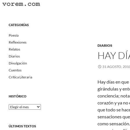
Saltar
al
Buscar
Vorem.com :: poesía, cuentos, relatos
contenido
Portal Literario Independiente
CATEGORÍAS
Poesía
Reflexiones
DIARIOS
Relatos
HAY DÍ
Diarios
Divulgación
31 AGOSTO, 201
Cuentos
Crítica Literaria
Hay días en que
girándulas y ent
conciencia; not
HISTÓRICO
corazón y ya no 
Histórico
que todo se hace
sensaciones que 
como sensación. 
ÚLTIMOS TEXTOS