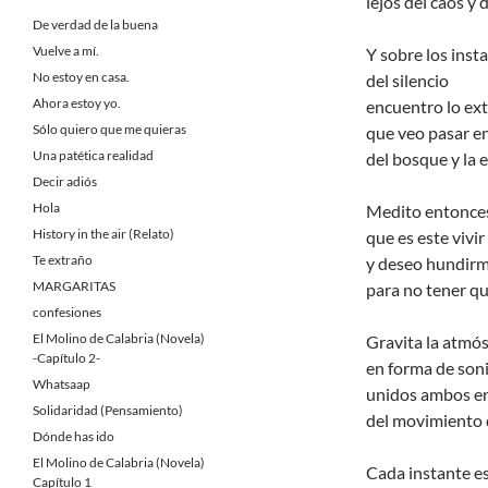
lejos del caos y 
De verdad de la buena
Vuelve a mí.
Y sobre los inst
No estoy en casa.
del silencio
Ahora estoy yo.
encuentro lo ext
Sólo quiero que me quieras
que veo pasar en
Una patética realidad
del bosque y la 
Decir adiós
Hola
Medito entonces
History in the air (Relato)
que es este vivir 
Te extraño
y deseo hundirm
MARGARITAS
para no tener q
confesiones
El Molino de Calabria (Novela)
Gravita la atmó
-Capítulo 2-
en forma de soni
Whatsaap
unidos ambos e
Solidaridad (Pensamiento)
del movimiento d
Dónde has ido
El Molino de Calabria (Novela)
Cada instante e
Capítulo 1