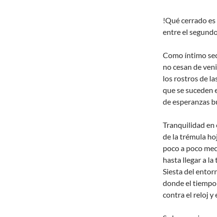
!Qué cerrado es
entre el segundo,
Como íntimo secr
no cesan de veni
los rostros de l
que se suceden e
de esperanzas bu
Tranquilidad en
de la trémula ho
poco a poco meci
hasta llegar a la 
Siesta del entor
donde el tiempo 
contra el reloj y 