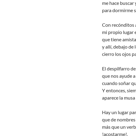
me hace buscar 
para dormirme s
Con recónditos 
mi propio lugar e
que tiene amista
y allí, debajo de 
cierro los ojos
El despilfarro de
que nos ayude a 
cuando soñar qu
Y entonces, siem
aparece la musa
Hay un lugar pa
que de nombres
más que un verb
!acostarme!.