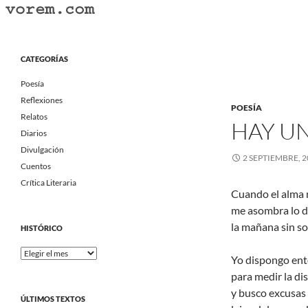
Saltar
al
Buscar
Vorem.com :: poesía, cuentos, relatos
contenido
Portal Literario Independiente
CATEGORÍAS
Poesía
Reflexiones
POESÍA
Relatos
HAY U
Diarios
Divulgación
2 SEPTIEMBRE, 2
Cuentos
Crítica Literaria
Cuando el alma 
me asombra lo d
la mañana sin so
HISTÓRICO
Histórico
Yo dispongo ent
para medir la di
y busco excusas
ÚLTIMOS TEXTOS