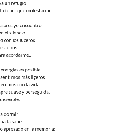
ya un refugio
in tener que molestarme.
azares yo encuentro
n el silencio
d con los luceros
los pinos,
 para acordarme…
 energías es posible
sentirnos más ligeros
eremos con la vida.
pre suave y perseguida,
 deseable.
ra dormir
 nada sabe
o apresado en la memoria: