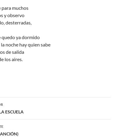
e para muchos
os y observo
lo, desterradas,
e quedo ya dormido
 la noche hay quien sabe
os de salida
de los aires.
ón
OR
 LA ESCUELA
TE
 (CANCIÓN)