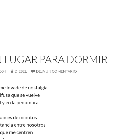
N LUGAR PARA DORMIR
004
DIESEL
DEJA UN COMENTARIO
me invade de nostalgia
ifusa que se vuelve
l y en la penumbra.
onces de minutos
stancia entre nosotros
 que me centren