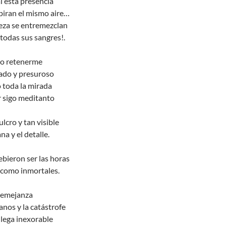
l esta presencia
piran el mismo aire…
reza se entremezclan
todas sus sangres!.
lo retenerme
jado y presuroso
 toda la mirada
r sigo meditanto
ulcro y tan visible
na y el detalle.
ebieron ser las horas
 como inmortales.
semejanza
nos y la catástrofe
llega inexorable