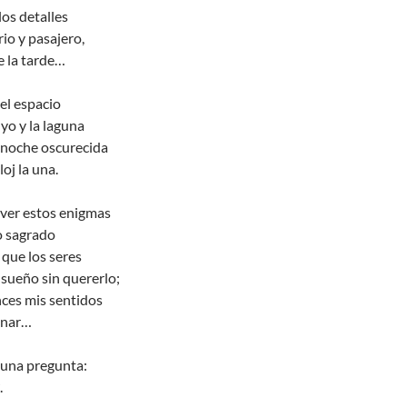
os detalles
rio y pasajero,
e la tarde…
el espacio
 yo y la laguna
 noche oscurecida
loj la una.
ver estos enigmas
lo sagrado
que los seres
 sueño sin quererlo;
ces mis sentidos
pinar…
una pregunta:
.