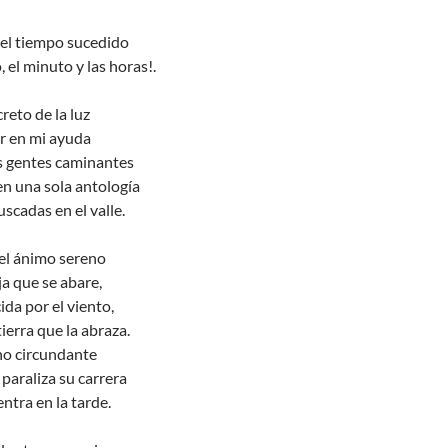
 el tiempo sucedido
 el minuto y las horas!.
eto de la luz
r en mi ayuda
as gentes caminantes
n una sola antología
scadas en el valle.
 el ánimo sereno
ja que se abare,
da por el viento,
tierra que la abraza.
no circundante
paraliza su carrera
entra en la tarde.