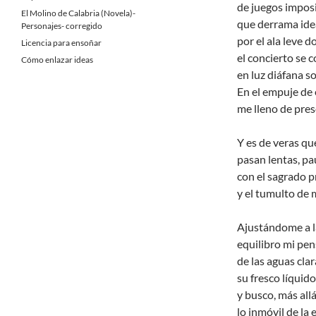
de juegos imposi
El Molino de Calabria (Novela)-
que derrama ide
Personajes- corregido
por el ala leve d
Licencia para ensoñar
el concierto se 
Cómo enlazar ideas
en luz diáfana so
En el empuje de 
me lleno de pres
Y es de veras qu
pasan lentas, pa
con el sagrado p
y el tumulto de 
Ajustándome a la
equilibro mi pen
de las aguas cla
su fresco líquid
y busco, más allá
lo inmóvil de la 