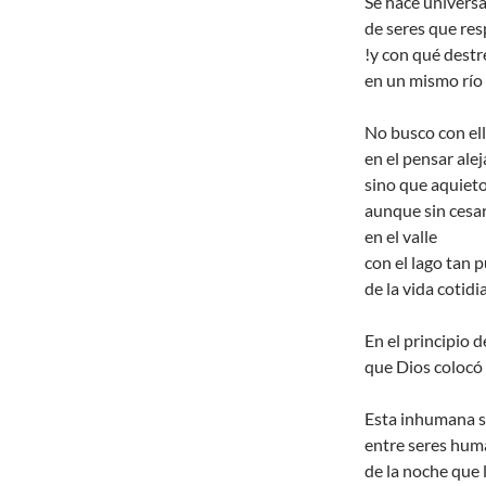
Se hace universa
de seres que res
!y con qué dest
en un mismo río 
No busco con el
en el pensar ale
sino que aquieto
aunque sin cesa
en el valle
con el lago tan p
de la vida cotidia
En el principio d
que Dios colocó
Esta inhumana 
entre seres huma
de la noche que 