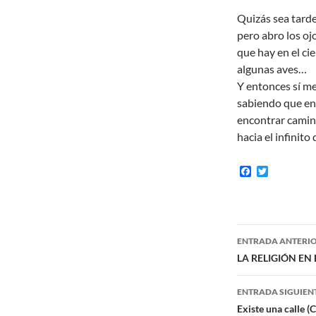
Quizás sea tard
pero abro los oj
que hay en el cie
algunas aves…
Y entonces sí m
sabiendo que en
encontrar camin
hacia el infinito 
F
T
a
w
c
i
e
t
b
t
o
e
Navegaci
o
r
ENTRADA ANTERI
k
de
LA RELIGIÓN EN
entradas
ENTRADA SIGUIEN
Existe una calle