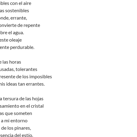
bles con el aire
as sostenibles
onde, errante,
convierte de repente
bre el agua.
este oleaje
ente perdurable.
e las horas
usadas, tolerantes
resente de los imposibles
mis ideas tan errantes.
 tersura de las hojas
samiento en el cristal
ras que someten
o a mi entorno
 de los pinares,
esencia del estío.