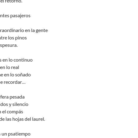
del retorno.
antes pasajeros
raordinario en la gente
tre los pinos
espesura.
 en lo continuo
en lo real
e en lo soñado
ue recordar…
sfera pesada
dos y silencio
n el compás
e las hojas del laurel.
s un psatiempo