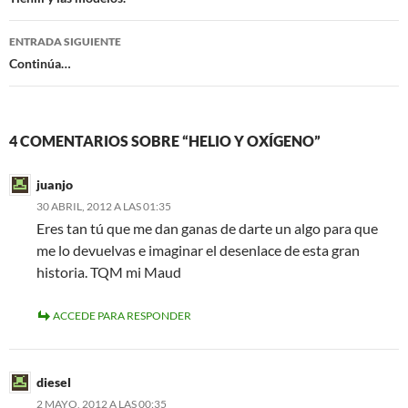
de
entradas
ENTRADA SIGUIENTE
Continúa…
4 COMENTARIOS SOBRE “HELIO Y OXÍGENO”
juanjo
30 ABRIL, 2012 A LAS 01:35
Eres tan tú que me dan ganas de darte un algo para que
me lo devuelvas e imaginar el desenlace de esta gran
historia. TQM mi Maud
ACCEDE PARA RESPONDER
diesel
2 MAYO, 2012 A LAS 00:35