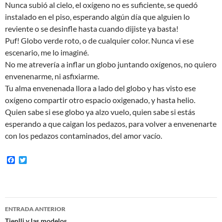
Nunca subió al cielo, el oxígeno no es suficiente, se quedó
instalado en el piso, esperando algún día que alguien lo
reviente o se desinfle hasta cuando dijiste ya basta!
Puf! Globo verde roto, o de cualquier color. Nunca vi ese
escenario, me lo imaginé.
No me atrevería a inflar un globo juntando oxígenos, no quiero
envenenarme, ni asfixiarme.
Tu alma envenenada llora a lado del globo y has visto ese
oxígeno compartir otro espacio oxigenado, y hasta helio.
Quien sabe si ese globo ya alzo vuelo, quien sabe si estás
esperando a que caigan los pedazos, para volver a envenenarte
con los pedazos contaminados, del amor vacío.
F
T
a
w
c
i
e
t
b
t
o
e
Navegación
o
r
ENTRADA ANTERIOR
k
Tienlli y las modelos.