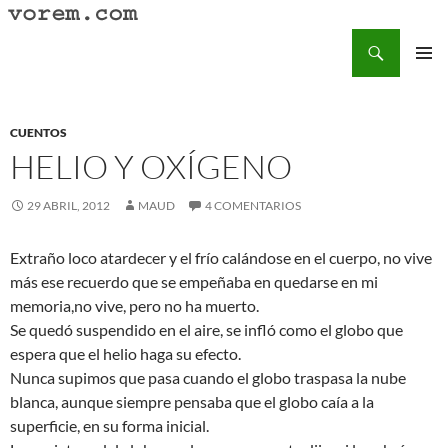
Saltar
al
Buscar
Vorem.com :: poesía, cuentos, relatos
contenido
MENÚ
PRINCI
CUENTOS
HELIO Y OXÍGENO
29 ABRIL, 2012
MAUD
4 COMENTARIOS
Extraño loco atardecer y el frío calándose en el cuerpo, no vive
más ese recuerdo que se empeñaba en quedarse en mi
memoria,no vive, pero no ha muerto.
Se quedó suspendido en el aire, se infló como el globo que
espera que el helio haga su efecto.
Nunca supimos que pasa cuando el globo traspasa la nube
blanca, aunque siempre pensaba que el globo caía a la
superficie, en su forma inicial.