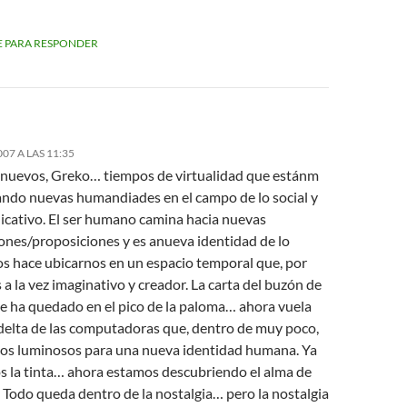
 PARA RESPONDER
007 A LAS 11:35
nuevos, Greko… tiempos de virtualidad que estánm
ando nuevas humandiades en el campo de lo social y
icativo. El ser humano camina hacia nuevas
ones/proposiciones y es anueva identidad de lo
nos hace ubicarnos en un espacio temporal que, por
 a la vez imaginativo y creador. La carta del buzón de
se ha quedado en el pico de la paloma… ahora vuela
 delta de las computadoras que, dentro de muy poco,
cos luminosos para una nueva identidad humana. Ya
s la tinta… ahora estamos descubriendo el alma de
. Todo queda dentro de la nostalgia… pero la nostalgia