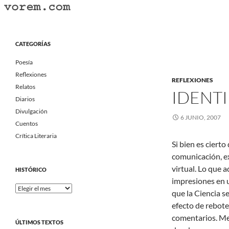
Saltar
al
Buscar
Vorem.com :: poesía, cuentos, relatos
contenido
Portal Literario Independiente
CATEGORÍAS
Poesía
Reflexiones
REFLEXIONES
Relatos
IDENTI
Diarios
Divulgación
6 JUNIO, 2007
Cuentos
Crítica Literaria
Si bien es ciert
comunicación, ex
virtual. Lo que 
HISTÓRICO
impresiones en u
Histórico
que la Ciencia s
efecto de rebote
comentarios. Me 
ÚLTIMOS TEXTOS