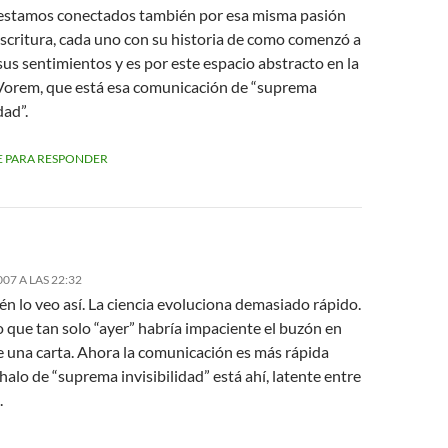
 estamos conectados también por esa misma pasión
escritura, cada uno con su historia de como comenzó a
us sentimientos y es por este espacio abstracto en la
 Vorem, que está esa comunicación de “suprema
dad”.
 PARA RESPONDER
007 A LAS 22:32
n lo veo así. La ciencia evoluciona demasiado rápido.
 que tan solo “ayer” habría impaciente el buzón en
e una carta. Ahora la comunicación es más rápida
halo de “suprema invisibilidad” está ahí, latente entre
.