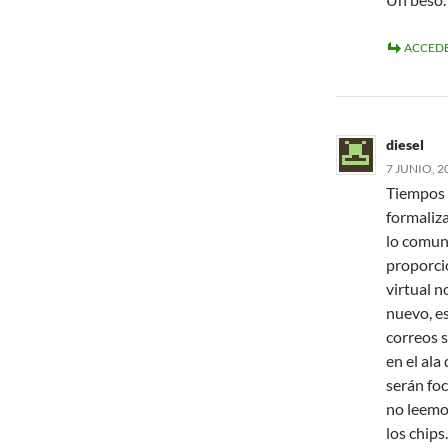
ACCEDE
diesel
7 JUNIO, 2
Tiempos 
formaliz
lo comun
proporci
virtual 
nuevo, es
correos 
en el ala
serán fo
no leemo
los chips