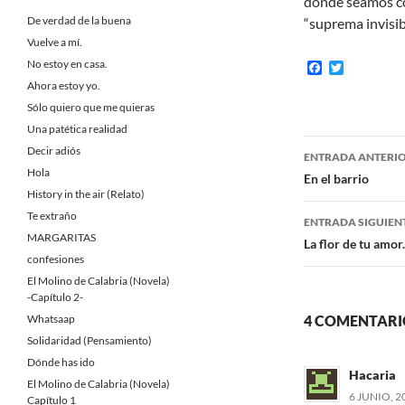
donde seamos co
De verdad de la buena
“suprema invisib
Vuelve a mí.
No estoy en casa.
F
T
a
w
Ahora estoy yo.
c
i
Sólo quiero que me quieras
e
t
b
t
Una patética realidad
o
e
Navegaci
Decir adiós
o
r
ENTRADA ANTERI
k
Hola
de
En el barrio
History in the air (Relato)
entradas
Te extraño
ENTRADA SIGUIEN
MARGARITAS
La flor de tu amor.
confesiones
El Molino de Calabria (Novela)
-Capítulo 2-
Whatsaap
4 COMENTARI
Solidaridad (Pensamiento)
Dónde has ido
Hacaria
El Molino de Calabria (Novela)
6 JUNIO, 2
Capítulo 1