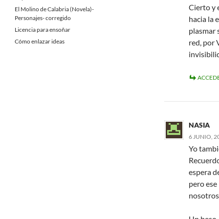
Cierto y
El Molino de Calabria (Novela)-
Personajes- corregido
hacia la 
Licencia para ensoñar
plasmar s
Cómo enlazar ideas
red, por
invisibili
ACCEDE
NASIA
6 JUNIO, 2
Yo tambié
Recuerdo
espera d
pero ese 
nosotros
Un beso.