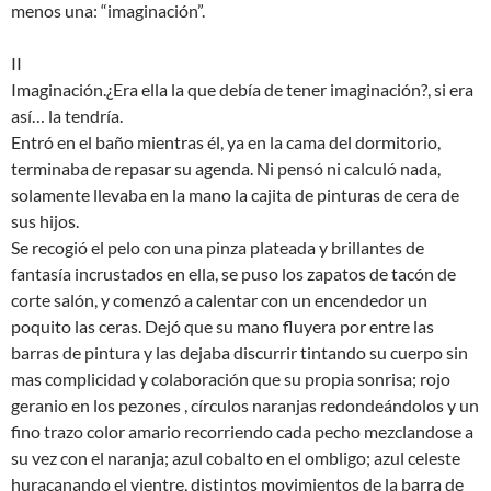
menos una: “imaginación”.
II
Imaginación.¿Era ella la que debía de tener imaginación?, si era
así… la tendría.
Entró en el baño mientras él, ya en la cama del dormitorio,
terminaba de repasar su agenda. Ni pensó ni calculó nada,
solamente llevaba en la mano la cajita de pinturas de cera de
sus hijos.
Se recogió el pelo con una pinza plateada y brillantes de
fantasía incrustados en ella, se puso los zapatos de tacón de
corte salón, y comenzó a calentar con un encendedor un
poquito las ceras. Dejó que su mano fluyera por entre las
barras de pintura y las dejaba discurrir tintando su cuerpo sin
mas complicidad y colaboración que su propia sonrisa; rojo
geranio en los pezones , círculos naranjas redondeándolos y un
fino trazo color amario recorriendo cada pecho mezclandose a
su vez con el naranja; azul cobalto en el ombligo; azul celeste
huracanando el vientre, distintos movimientos de la barra de