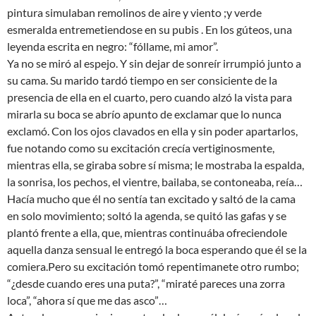
pintura simulaban remolinos de aire y viento ;y verde
esmeralda entremetiendose en su pubis . En los gúteos, una
leyenda escrita en negro: “fóllame, mi amor”.
Ya no se miró al espejo. Y sin dejar de sonreír irrumpió junto a
su cama. Su marido tardó tiempo en ser consiciente de la
presencia de ella en el cuarto, pero cuando alzó la vista para
mirarla su boca se abrío apunto de exclamar que lo nunca
exclamó. Con los ojos clavados en ella y sin poder apartarlos,
fue notando como su excitación crecía vertiginosmente,
mientras ella, se giraba sobre sí misma; le mostraba la espalda,
la sonrisa, los pechos, el vientre, bailaba, se contoneaba, reía…
Hacía mucho que él no sentía tan excitado y saltó de la cama
en solo movimiento; soltó la agenda, se quitó las gafas y se
plantó frente a ella, que, mientras continuába ofreciendole
aquella danza sensual le entregó la boca esperando que él se la
comiera.Pero su excitación tomó repentimanete otro rumbo;
“¿desde cuando eres una puta?”, “miraté pareces una zorra
loca”, “ahora sí que me das asco”…