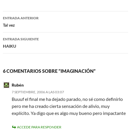
e
t
b
t
o
e
Navegación
o
r
ENTRADA ANTERIOR
k
de
Tal vez
entradas
ENTRADA SIGUIENTE
HAIKU
6 COMENTARIOS SOBRE “IMAGINACIÓN”
Rubén
7 SEPTIEMBRE, 2006 A LAS 03:07
Buuuf el final me ha dejado parado, no sé como definirlo
pero me ha creado cierta sensación de alivio, muy
explícito. Ya digo que es algo muy bueno pero impactante
ACCEDE PARA RESPONDER