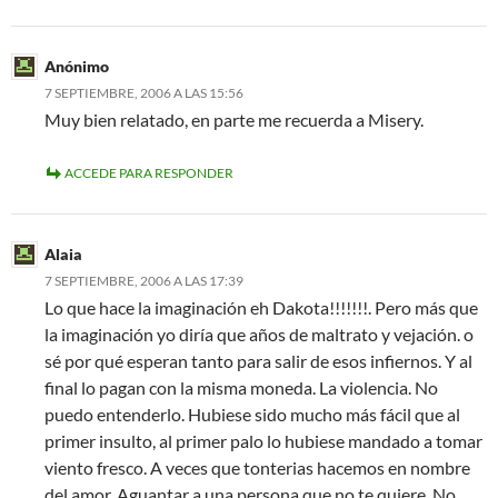
Anónimo
7 SEPTIEMBRE, 2006 A LAS 15:56
Muy bien relatado, en parte me recuerda a Misery.
ACCEDE PARA RESPONDER
Alaia
7 SEPTIEMBRE, 2006 A LAS 17:39
Lo que hace la imaginación eh Dakota!!!!!!!. Pero más que
la imaginación yo diría que años de maltrato y vejación. o
sé por qué esperan tanto para salir de esos infiernos. Y al
final lo pagan con la misma moneda. La violencia. No
puedo entenderlo. Hubiese sido mucho más fácil que al
primer insulto, al primer palo lo hubiese mandado a tomar
viento fresco. A veces que tonterias hacemos en nombre
del amor. Aguantar a una persona que no te quiere. No