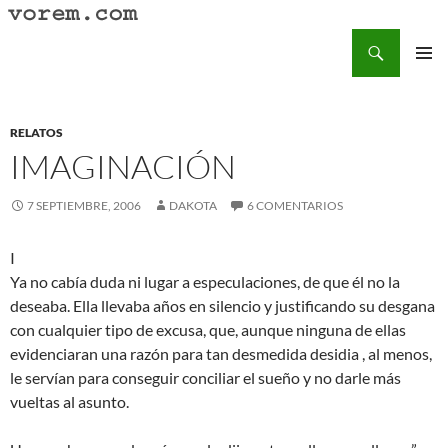
Saltar
al
Buscar
Vorem.com :: poesía, cuentos, relatos
contenido
MENÚ
PRINCI
RELATOS
IMAGINACIÓN
7 SEPTIEMBRE, 2006
DAKOTA
6 COMENTARIOS
I
Ya no cabía duda ni lugar a especulaciones, de que él no la
deseaba. Ella llevaba años en silencio y justificando su desgana
con cualquier tipo de excusa, que, aunque ninguna de ellas
evidenciaran una razón para tan desmedida desidia , al menos,
le servían para conseguir conciliar el sueño y no darle más
vueltas al asunto.