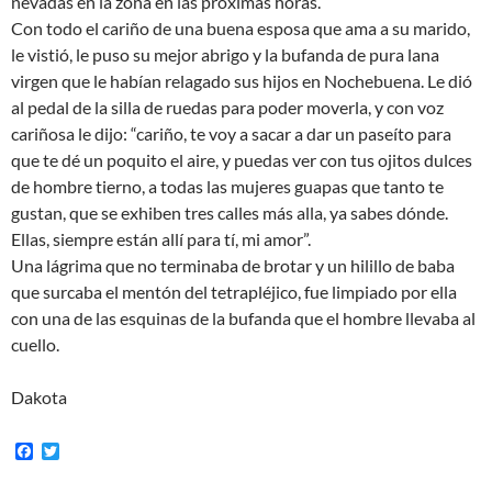
nevadas en la zona en las próximas horas.
Con todo el cariño de una buena esposa que ama a su marido,
le vistió, le puso su mejor abrigo y la bufanda de pura lana
virgen que le habían relagado sus hijos en Nochebuena. Le dió
al pedal de la silla de ruedas para poder moverla, y con voz
cariñosa le dijo: “cariño, te voy a sacar a dar un paseíto para
que te dé un poquito el aire, y puedas ver con tus ojitos dulces
de hombre tierno, a todas las mujeres guapas que tanto te
gustan, que se exhiben tres calles más alla, ya sabes dónde.
Ellas, siempre están allí para tí, mi amor”.
Una lágrima que no terminaba de brotar y un hilillo de baba
que surcaba el mentón del tetrapléjico, fue limpiado por ella
con una de las esquinas de la bufanda que el hombre llevaba al
cuello.
Dakota
F
T
a
w
c
i