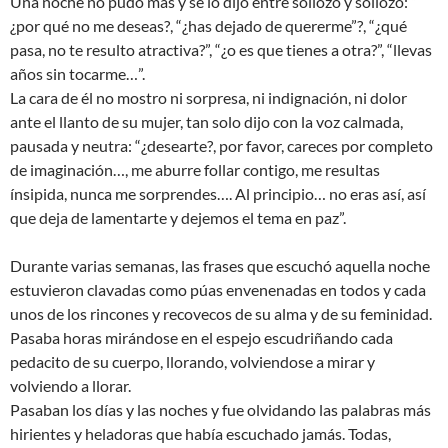
Una noche no pudo más y se lo dijo entre sollozo y sollozo: ”
¿por qué no me deseas?, “¿has dejado de quererme”?, “¿qué
pasa, no te resulto atractiva?”, “¿o es que tienes a otra?”, “llevas
años sin tocarme…”.
La cara de él no mostro ni sorpresa, ni indignación, ni dolor
ante el llanto de su mujer, tan solo dijo con la voz calmada,
pausada y neutra: “¿desearte?, por favor, careces por completo
de imaginación…, me aburre follar contigo, me resultas
ínsipida, nunca me sorprendes…. Al principio… no eras así, así
que deja de lamentarte y dejemos el tema en paz”.
Durante varias semanas, las frases que escuchó aquella noche
estuvieron clavadas como púas envenenadas en todos y cada
unos de los rincones y recovecos de su alma y de su feminidad.
Pasaba horas mirándose en el espejo escudriñando cada
pedacito de su cuerpo, llorando, volviendose a mirar y
volviendo a llorar.
Pasaban los días y las noches y fue olvidando las palabras más
hirientes y heladoras que había escuchado jamás. Todas,