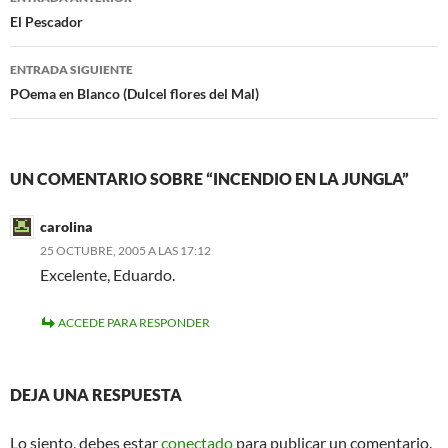
k
de
El Pescador
entradas
ENTRADA SIGUIENTE
POema en Blanco (Dulcel flores del Mal)
UN COMENTARIO SOBRE “INCENDIO EN LA JUNGLA”
carolina
25 OCTUBRE, 2005 A LAS 17:12
Excelente, Eduardo.
ACCEDE PARA RESPONDER
DEJA UNA RESPUESTA
Lo siento, debes estar
conectado
para publicar un comentario.