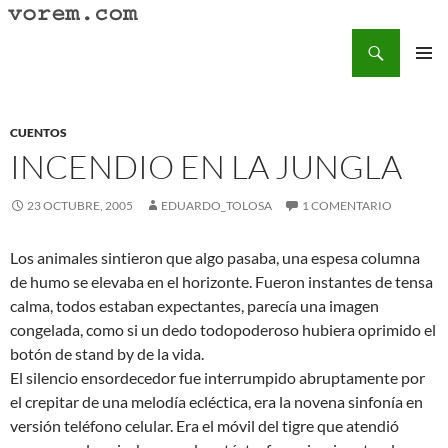
Saltar
al
Buscar
Vorem.com :: poesía, cuentos, relatos
contenido
MENÚ
PRINCI
CUENTOS
INCENDIO EN LA JUNGLA
23 OCTUBRE, 2005
EDUARDO_TOLOSA
1 COMENTARIO
Los animales sintieron que algo pasaba, una espesa columna
de humo se elevaba en el horizonte. Fueron instantes de tensa
calma, todos estaban expectantes, parecía una imagen
congelada, como si un dedo todopoderoso hubiera oprimido el
botón de stand by de la vida.
El silencio ensordecedor fue interrumpido abruptamente por
el crepitar de una melodía ecléctica, era la novena sinfonía en
versión teléfono celular. Era el móvil del tigre que atendió