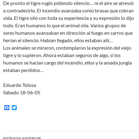
De pronto el tigre rugió pidiendo silencio… ni el aire se atrevió
a contradecirlo. El incendio avanzaba como brasas que cobran
vida. El tigre olió con toda su experiencia y su expresión lo dijo
todo. Eran humanos lo que el animal olía. Varios grupos de
seres humanos avanzaban en dirección al fuego en carros que
herían el silencio. Habían llegado, ellos estaban allí…
Los animales se miraron, contemplaron la expresión del viejo
tigre y lo supieron. Ahora estaban seguros de algo, si los
humanos se hacían cargo del incendio, ellos y la amada jungla
estaban perdidos…
Eduardo Tolosa
Sábado 18-06-05
F
T
a
w
c
i
e
t
b
t
o
e
Navegación
o
r
ENTRADA ANTERIOR