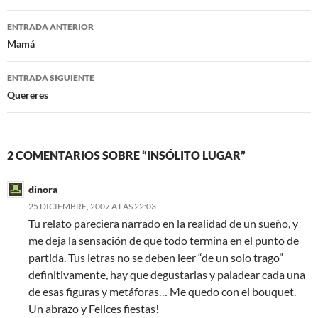
b
t
o
e
Navegación
o
r
ENTRADA ANTERIOR
k
de
Mamá
entradas
ENTRADA SIGUIENTE
Quereres
2 COMENTARIOS SOBRE “INSÓLITO LUGAR”
dinora
25 DICIEMBRE, 2007 A LAS 22:03
Tu relato pareciera narrado en la realidad de un sueño, y
me deja la sensación de que todo termina en el punto de
partida. Tus letras no se deben leer “de un solo trago”
definitivamente, hay que degustarlas y paladear cada una
de esas figuras y metáforas… Me quedo con el bouquet.
Un abrazo y Felices fiestas!