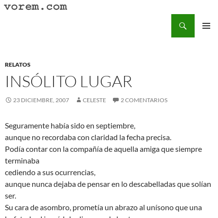
Saltar
al
Buscar
Vorem.com :: poesía, cuentos, relatos
contenido
MENÚ
PRINCI
RELATOS
INSÓLITO LUGAR
23 DICIEMBRE, 2007
CELESTE
2 COMENTARIOS
Seguramente había sido en septiembre,
aunque no recordaba con claridad la fecha precisa.
Podía contar con la compañía de aquella amiga que siempre
terminaba
cediendo a sus ocurrencias,
aunque nunca dejaba de pensar en lo descabelladas que solían
ser.
Su cara de asombro, prometía un abrazo al unísono que una