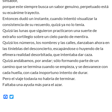
sinsabor,
porque este siempre busca un sabor genuino, perpetuado está
su ecuánime trayecto.
Entonces dudó un instante, cuando intentó visualizar la
consistencia de su recuerdo, quizá ya no lo tenía.
Quizá las lunas que siguieron practicaron una suerte de
extraño sortilegio sobre un cielo pardo de mentira.
Quizá los números, los nombres y las calles, danzaban ahora en
las tinieblas del desconcierto, escapándose o huyendo de la
efímera realidad desorbitada, que intentaba dar caza.
Quizá andábamos, por andar; sólo formando parte de un
camino que se termina cuando se empieza, y se desvanece con
cada huella, con cada inoportuno intento de durar.
Pero el viaje todavía no habría de terminar.
Faltaba una ayuda más para el azar.
F
T
a
w
c
i
e
t