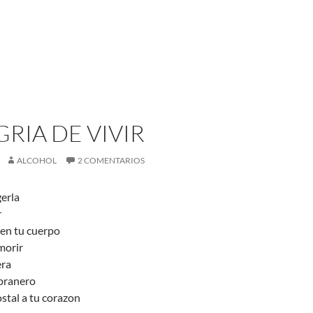
GRIA DE VIVIR
ALCOHOL
2 COMENTARIOS
gerla
r
en tu cuerpo
morir
era
mpranero
stal a tu corazon