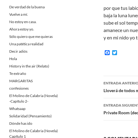
De verdad de la buena
por que tus labi
Vuelve a mí.
baja la luna lune
No estoy en casa.
sube el sol tem
Ahora estoy yo.
amanece un nue
Sólo quiero que me quieras
y en mi nido yo 
Una patética realidad
Decir adiós
F
T
a
w
Hola
c
i
History in the air (Relato)
e
t
b
t
Te extraño
o
e
Navegaci
MARGARITAS
o
r
ENTRADA ANTERI
k
confesiones
de
Lloverá de todos
El Molino de Calabria (Novela)
entradas
-Capítulo 2-
ENTRADA SIGUIEN
Whatsaap
Private Room (ded
Solidaridad (Pensamiento)
Dónde has ido
El Molino de Calabria (Novela)
Capítulo 1