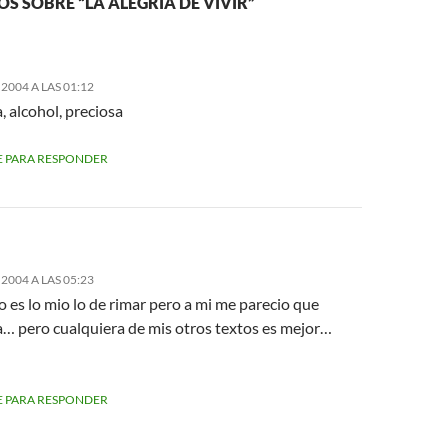
S SOBRE “LA ALEGRIA DE VIVIR”
2004 A LAS 01:12
a, alcohol, preciosa
 PARA RESPONDER
2004 A LAS 05:23
o es lo mio lo de rimar pero a mi me parecio que
a… pero cualquiera de mis otros textos es mejor…
 PARA RESPONDER