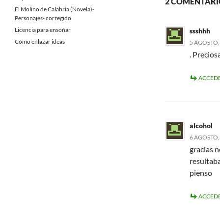
2 COMENTARIO
El Molino de Calabria (Novela)-
Personajes- corregido
Licencia para ensoñar
ssshhh
Cómo enlazar ideas
5 AGOSTO, 
. Precios
ACCEDE
alcohol
6 AGOSTO, 
gracias n
resultab
pienso
ACCEDE