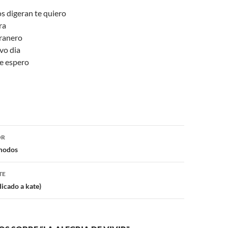
os digeran te quiero
ra
pranero
vo dia
te espero
ón
OR
 modos
TE
icado a kate)