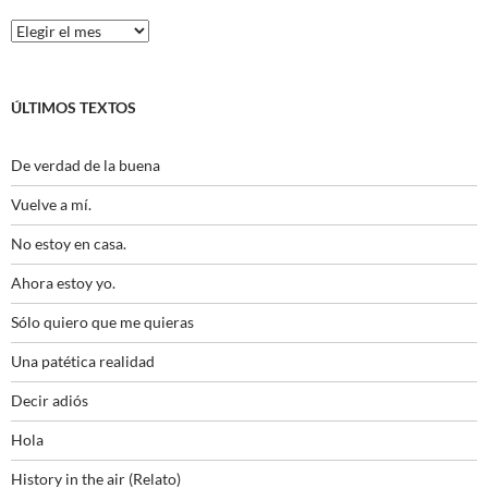
Histórico
ÚLTIMOS TEXTOS
De verdad de la buena
Vuelve a mí.
No estoy en casa.
Ahora estoy yo.
Sólo quiero que me quieras
Una patética realidad
Decir adiós
Hola
History in the air (Relato)