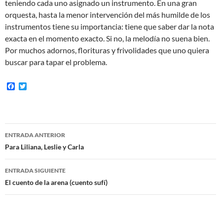
teniendo cada uno asignado un instrumento. En una gran
orquesta, hasta la menor intervención del más humilde de los
instrumentos tiene su importancia: tiene que saber dar la nota
exacta en el momento exacto. Si no, la melodía no suena bien.
Por muchos adornos, florituras y frivolidades que uno quiera
buscar para tapar el problema.
F
T
a
w
c
i
e
t
b
t
o
e
Navegación
o
r
ENTRADA ANTERIOR
k
de
Para Liliana, Leslie y Carla
entradas
ENTRADA SIGUIENTE
El cuento de la arena (cuento sufí)