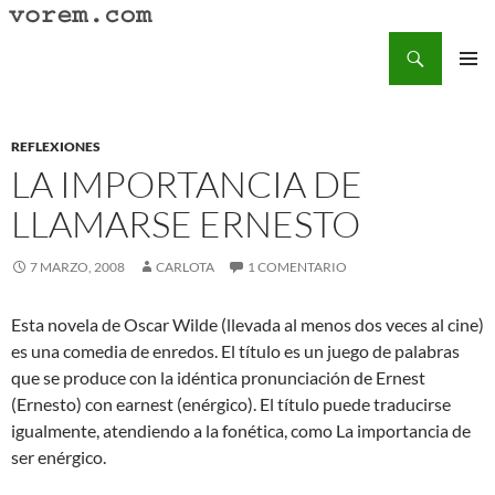
Saltar
al
Buscar
Vorem.com :: poesía, cuentos, relatos
contenido
MENÚ
PRINCI
REFLEXIONES
LA IMPORTANCIA DE
LLAMARSE ERNESTO
7 MARZO, 2008
CARLOTA
1 COMENTARIO
Esta novela de Oscar Wilde (llevada al menos dos veces al cine)
es una comedia de enredos. El título es un juego de palabras
que se produce con la idéntica pronunciación de Ernest
(Ernesto) con earnest (enérgico). El título puede traducirse
igualmente, atendiendo a la fonética, como La importancia de
ser enérgico.