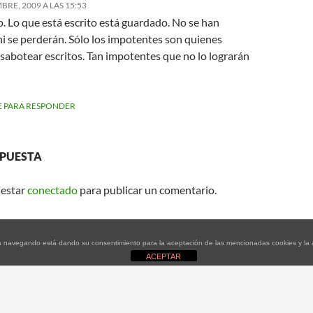
RE, 2009 A LAS 15:53
. Lo que está escrito está guardado. No se han
ni se perderán. Sólo los impotentes son quienes
sabotear escritos. Tan impotentes que no lo lograrán
 PARA RESPONDER
SPUESTA
 estar
conectado
para publicar un comentario.
tinúa navegando está dando su consentimiento para la aceptación de las mencionadas cookies y l
ACEPTAR