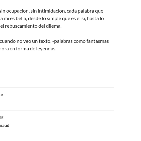
 sin ocupacion, sin intimidacion, cada palabra que
 mi es bella, desde lo simple que es el si, hasta lo
el rebuscamiento del dilema.
 cuando no veo un texto, -palabras como fantasmas
hora en forma de leyendas.
ón
OR
TE
rnaud