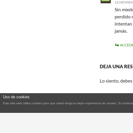
12 NOVIEMB
Sin miedo
perdido 
intentan 
jamás.
ACCEDE
DEJA UNA RE
Lo siento, debes
Uso de cookies
Este sitio web utiliza cookies para que usted tenga la mejor experiencia de usuario. Si con