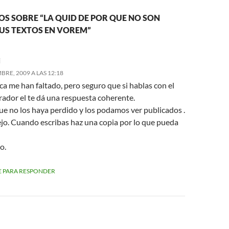
S SOBRE “LA QUID DE POR QUE NO SON
US TEXTOS EN VOREM”
i
RE, 2009 A LAS 12:18
a me han faltado, pero seguro que si hablas con el
rador el te dá una respuesta coherente.
ue no los haya perdido y los podamos ver publicados .
jo. Cuando escribas haz una copia por lo que pueda
o.
 PARA RESPONDER