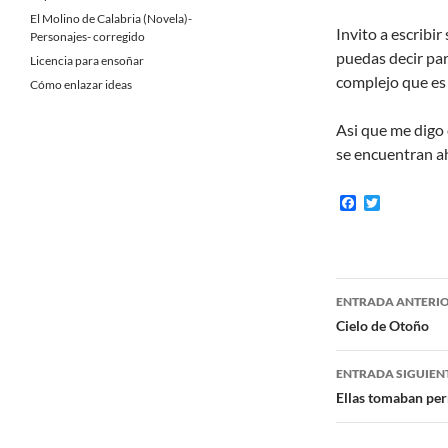
El Molino de Calabria (Novela)-
Invito a escribir
Personajes- corregido
puedas decir para
Licencia para ensoñar
complejo que es 
Cómo enlazar ideas
Asi que me digo
se encuentran a
F
T
a
w
c
i
e
t
b
t
o
e
Navegaci
o
r
ENTRADA ANTERI
k
de
Cielo de Otoño
entradas
ENTRADA SIGUIEN
Ellas tomaban pe