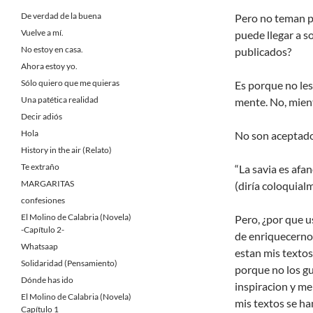
De verdad de la buena
Pero no teman p
Vuelve a mí.
puede llegar a s
No estoy en casa.
publicados?
Ahora estoy yo.
Sólo quiero que me quieras
Es porque no les
Una patética realidad
mente. No, mien
Decir adiós
Hola
No son aceptados
History in the air (Relato)
Te extraño
“La savia es afan
MARGARITAS
(diría coloquial
confesiones
El Molino de Calabria (Novela)
Pero, ¿por que u
-Capítulo 2-
de enriquecernos
Whatsaap
estan mis textos
Solidaridad (Pensamiento)
porque no los g
Dónde has ido
inspiracion y me
El Molino de Calabria (Novela)
mis textos se han
Capítulo 1