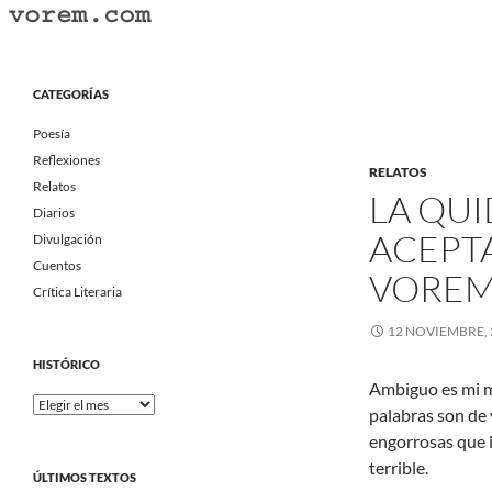
Saltar
al
Buscar
Vorem.com :: poesía, cuentos, relatos
contenido
Portal Literario Independiente
CATEGORÍAS
Poesía
Reflexiones
RELATOS
Relatos
LA QUI
Diarios
ACEPT
Divulgación
Cuentos
VORE
Crítica Literaria
12 NOVIEMBRE, 
HISTÓRICO
Ambiguo es mi me
Histórico
palabras son de 
engorrosas que 
terrible.
ÚLTIMOS TEXTOS