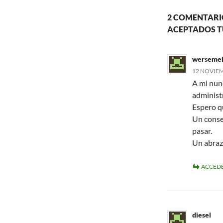
2 COMENTARIO
ACEPTADOS T
werseme
12 NOVIEMB
A mi nunc
administ
Espero q
Un conse
pasar.
Un abraz
ACCEDE
diesel