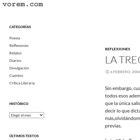
Saltar
al
Buscar
Vorem.com :: poesía, cuentos, relatos
contenido
Portal Literario Independiente
CATEGORÍAS
Poesía
Reflexiones
REFLEXIONES
Relatos
LA TR
Diarios
Divulgación
6 FEBRERO, 200
Cuentos
Crítica Literaria
Sin embargo, cuan
todos esos adem
que la única sal
HISTÓRICO
decir lo que dic
Histórico
más,olvidándome
previas.
ÚLTIMOS TEXTOS