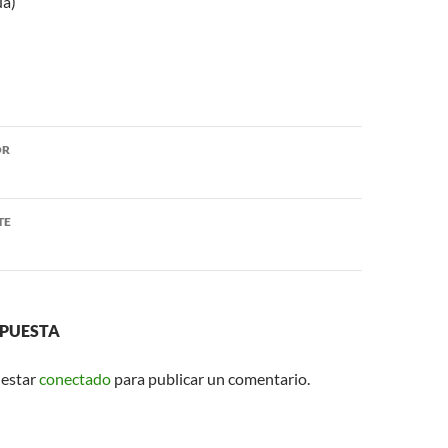
ua)
ón
OR
TE
SPUESTA
 estar
conectado
para publicar un comentario.