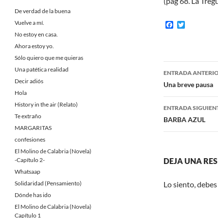
(pág 68. La Treg
De verdad de la buena
Vuelve a mí.
F
T
a
w
No estoy en casa.
c
i
Ahora estoy yo.
e
t
b
t
Sólo quiero que me quieras
o
e
Navegaci
Una patética realidad
o
r
ENTRADA ANTERI
k
Decir adiós
de
Una breve pausa
Hola
entradas
History in the air (Relato)
ENTRADA SIGUIEN
Te extraño
BARBA AZUL
MARGARITAS
confesiones
El Molino de Calabria (Novela)
-Capítulo 2-
DEJA UNA RE
Whatsaap
Solidaridad (Pensamiento)
Lo siento, debes
Dónde has ido
El Molino de Calabria (Novela)
Capítulo 1