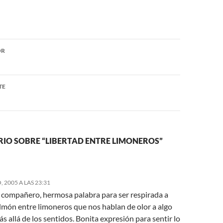
ón
OR
TE
IO SOBRE “LIBERTAD ENTRE LIMONEROS”
 2005 A LAS 23:31
, compañero, hermosa palabra para ser respirada a
lmón entre limoneros que nos hablan de olor a algo
s allá de los sentidos. Bonita expresión para sentir lo