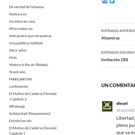
F
T
a
w
De verdad de la buena
c
i
Vuelve a mí.
e
t
b
t
No estoy en casa.
o
e
Navegaci
Ahora estoy yo.
o
r
ENTRADA ANTERI
k
Sólo quiero que me quieras
de
Altamiras
Una patética realidad
entradas
Decir adiós
ENTRADA SIGUIEN
Hola
Invitación (30)
History in the air (Relato)
Te extraño
MARGARITAS
UN COMENTAR
confesiones
El Molino de Calabria (Novela)
-Capítulo 2-
diesel
Whatsaap
30 AGOSTO,
Solidaridad (Pensamiento)
Libertad
Dónde has ido
pleno pu
El Molino de Calabria (Novela)
que va má
Capítulo 1