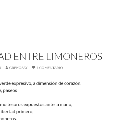
TAD ENTRE LIMONEROS
5
GREKOSAY
1 COMENTARIO
verde expresivo, a dimensión de corazón.
e, paseos
omo tesoros expuestos ante la mano,
 libertad primero,
imoneros.