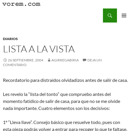
Saltar
al
Buscar
Vorem.com :: poesía, cuentos, relatos
contenido
MENÚ
PRINCI
DIARIOS
LISTA A LA VISTA
26 SEPTIEMBRE, 2004
AGIRREGABIRIA
DEJA UN
COMENTARIO
Recordatorio para distraídos olvidadizos antes de salir de casa.
Les revelo la “lista del tonto” que compruebo antes del
momento fatídico de salir de casa, para que no se me olvide
nada importante. Cuatro elementos son los decisivos:
1º “Lleva llave”. Consejo básico que resuelve todo, pues con
esta pieza podrás volver a entrar para recoger lo que te faltase.