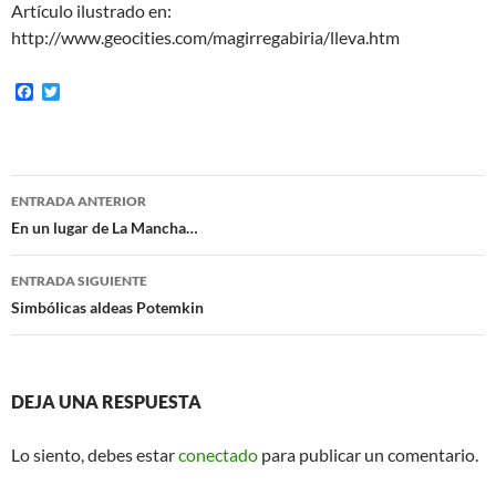
Artículo ilustrado en:
http://www.geocities.com/magirregabiria/lleva.htm
F
T
a
w
c
i
e
t
b
t
o
e
Navegación
o
r
ENTRADA ANTERIOR
k
de
En un lugar de La Mancha…
entradas
ENTRADA SIGUIENTE
Simbólicas aldeas Potemkin
DEJA UNA RESPUESTA
Lo siento, debes estar
conectado
para publicar un comentario.