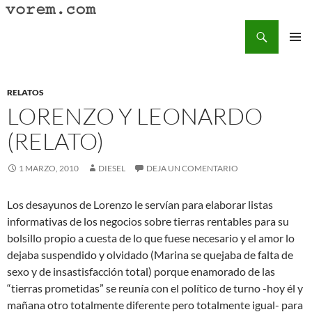
Saltar
al
Buscar
Vorem.com :: poesía, cuentos, relatos
contenido
MENÚ
PRINCI
RELATOS
LORENZO Y LEONARDO
(RELATO)
1 MARZO, 2010
DIESEL
DEJA UN COMENTARIO
Los desayunos de Lorenzo le servían para elaborar listas
informativas de los negocios sobre tierras rentables para su
bolsillo propio a cuesta de lo que fuese necesario y el amor lo
dejaba suspendido y olvidado (Marina se quejaba de falta de
sexo y de insastisfacción total) porque enamorado de las
“tierras prometidas” se reunía con el político de turno -hoy él y
mañana otro totalmente diferente pero totalmente igual- para