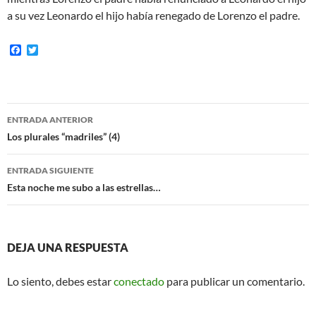
a su vez Leonardo el hijo había renegado de Lorenzo el padre.
F
T
a
w
c
i
e
t
b
t
o
e
Navegación
o
r
ENTRADA ANTERIOR
k
de
Los plurales “madriles” (4)
entradas
ENTRADA SIGUIENTE
Esta noche me subo a las estrellas…
DEJA UNA RESPUESTA
Lo siento, debes estar
conectado
para publicar un comentario.