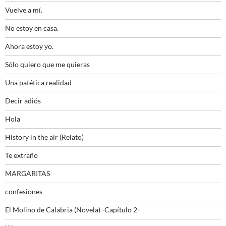
Vuelve a mí.
No estoy en casa.
Ahora estoy yo.
Sólo quiero que me quieras
Una patética realidad
Decir adiós
Hola
History in the air (Relato)
Te extraño
MARGARITAS
confesiones
El Molino de Calabria (Novela) -Capítulo 2-