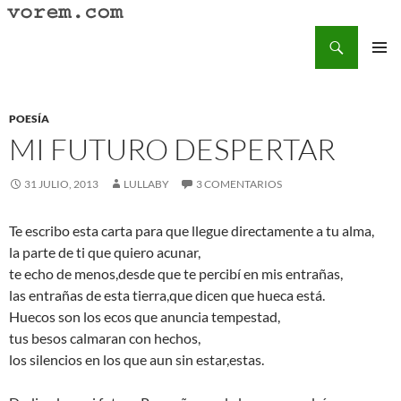
Saltar
al
Buscar
Vorem.com :: poesía, cuentos, relatos
contenido
MENÚ
PRINCI
POESÍA
MI FUTURO DESPERTAR
31 JULIO, 2013
LULLABY
3 COMENTARIOS
Te escribo esta carta para que llegue directamente a tu alma,
la parte de ti que quiero acunar,
te echo de menos,desde que te percibí en mis entrañas,
las entrañas de esta tierra,que dicen que hueca está.
Huecos son los ecos que anuncia tempestad,
tus besos calmaran con hechos,
los silencios en los que aun sin estar,estas.