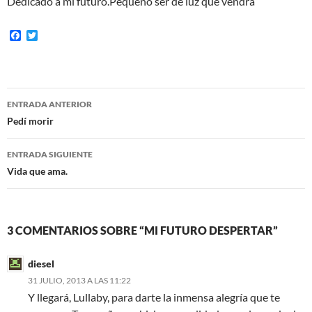
Dedicado a mi futuro.Pequeño ser de luz que vendrá
F
T
a
w
c
i
e
t
b
t
o
e
Navegación
o
r
ENTRADA ANTERIOR
k
de
Pedí morir
entradas
ENTRADA SIGUIENTE
Vida que ama.
3 COMENTARIOS SOBRE “MI FUTURO DESPERTAR”
diesel
31 JULIO, 2013 A LAS 11:22
Y llegará, Lullaby, para darte la inmensa alegría que te