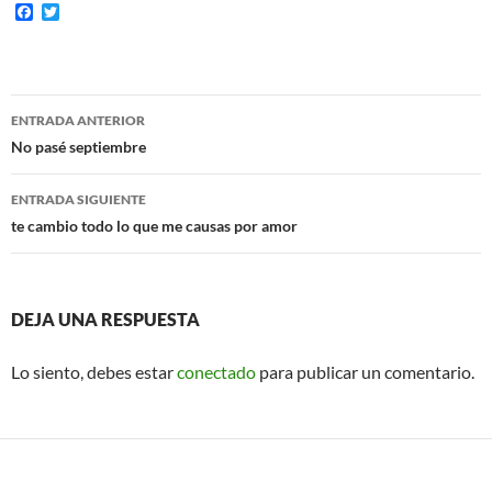
F
T
a
w
c
i
e
t
b
t
o
e
Navegación
o
r
ENTRADA ANTERIOR
k
de
No pasé septiembre
entradas
ENTRADA SIGUIENTE
te cambio todo lo que me causas por amor
DEJA UNA RESPUESTA
Lo siento, debes estar
conectado
para publicar un comentario.