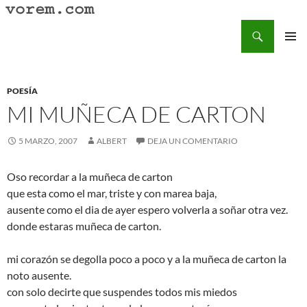
Saltar
al
Buscar
Vorem.com :: poesía, cuentos, relatos
contenido
MENÚ
PRINCI
POESÍA
MI MUÑECA DE CARTON
5 MARZO, 2007
ALBERT
DEJA UN COMENTARIO
Oso recordar a la muñeca de carton
que esta como el mar, triste y con marea baja,
ausente como el dia de ayer espero volverla a soñar otra vez.
donde estaras muñeca de carton.
mi corazón se degolla poco a poco y a la muñeca de carton la
noto ausente.
con solo decirte que suspendes todos mis miedos