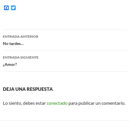
F
T
a
w
c
i
e
t
b
t
o
e
Navegación
o
r
ENTRADA ANTERIOR
k
de
No tardes…
entradas
ENTRADA SIGUIENTE
¿Amor?
DEJA UNA RESPUESTA
Lo siento, debes estar
conectado
para publicar un comentario.