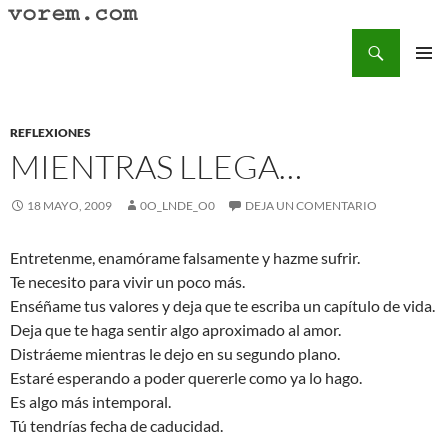
Saltar
al
Buscar
Vorem.com :: poesía, cuentos, relatos
contenido
MENÚ
PRINCI
REFLEXIONES
MIENTRAS LLEGA…
18 MAYO, 2009
0O_LNDE_O0
DEJA UN COMENTARIO
Entretenme, enamórame falsamente y hazme sufrir.
Te necesito para vivir un poco más.
Enséñame tus valores y deja que te escriba un capítulo de vida.
Deja que te haga sentir algo aproximado al amor.
Distráeme mientras le dejo en su segundo plano.
Estaré esperando a poder quererle como ya lo hago.
Es algo más intemporal.
Tú tendrías fecha de caducidad.