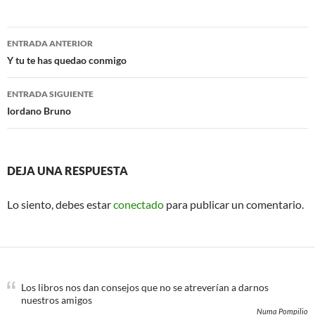
e
t
b
t
o
e
Navegación
o
r
ENTRADA ANTERIOR
k
de
Y tu te has quedao conmigo
entradas
ENTRADA SIGUIENTE
Iordano Bruno
DEJA UNA RESPUESTA
Lo siento, debes estar
conectado
para publicar un comentario.
Los libros nos dan consejos que no se atreverían a darnos
nuestros amigos
Numa Pompilio