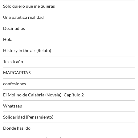
Sólo quiero que me quieras
Una patética realidad
Decir adiós
Hola
History in the air (Relato)
Te extraño
MARGARITAS
confesiones
El Molino de Calabria (Novela) -Capítulo 2-
Whatsaap
Solidaridad (Pensamiento)
Dónde has ido