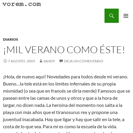
Saltar
al
Buscar
Vorem.com :: poesía, cuentos, relatos
contenido
MENÚ
PRINCI
DIARIOS
¡MIL VERANO COMO ÉSTE!
7 AGOSTO, 2005
SANDY
DEJA UN COMENTARIO
¡Hola, de nuevo aquí! Novedades para todos desde mi verano.
Bueno…la tele está en los límites infernales de su propia
mismidad (o sea que en francés se diría merde) Famosos que se
pasean entre las camas de unos y otros y que a la hora de
largar, no dicen nada. La heroína del momento nos salta a la
playa con más años que el tiranosurus rex y propone una
juventud inacabada. Hay que ligar y hay que salir en la tele, a
costa de lo que sea. Para mí es como la escuela de la vida.