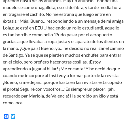
aprendo hasta de los anuncios. Hay un anuncio…donde una
modelo se come unagalleta, eso sí de fibra, y tarde media hora
en tragarse el cachito. No me estraña que luego entre en
éxtasis. ¡Más! Bueno…respondiendo a un mensaje de mi amiga
Lola,que está en EEUU haciendo un rollo estudiantil, aquello
es tan horrible como bello.´Pudo pasar por el aeropuerto
gracias a que llevaba la ropa justa y el aparato de los dientes en
la mano. ¡Qué país! Bueno, yo…he decidio no realizar el camino
de Santigo. Ya sé que se pierden muchos enchufes para entrar
en el cielo, pero prefiero hacer otras cosillas. ¡Estoy
aprendiendo a jugar al billar! ¡Me encanta! Y he decidido que
cuando me incorpore al Insti voy a formar parte de la revista.
¡Bueno, si me dejan…porque hasta en las revistas está copado
el prota! Seguiré con vosotros…¡Es siempre un placer! ¡ah,
recuerdo par Mariola, de Valencia! Ha perdido un kilo y está
como loca.
F
T
a
w
c
i