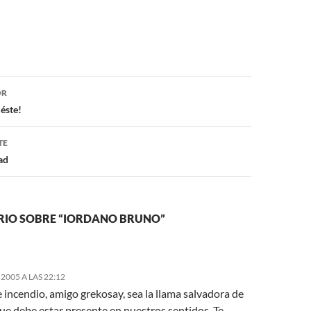
ón
OR
éste!
TE
ad
IO SOBRE “IORDANO BRUNO”
2005 A LAS 22:12
 incendio, amigo grekosay, sea la llama salvadora de
ue debe estar presente en nuestros sentidos. Te