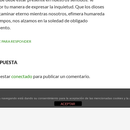
por tu manera de expresar la inquietud. Que los dioses
 caminar eterno mientras nosotros, efímera humareda
empos, nos alzamos en la soledad de obligado
ento.
 PARA RESPONDER
SPUESTA
 estar
conectado
para publicar un comentario.
tinúa navegando está dando su consentimiento para la aceptación de las mencionadas cookies y l
ACEPTAR