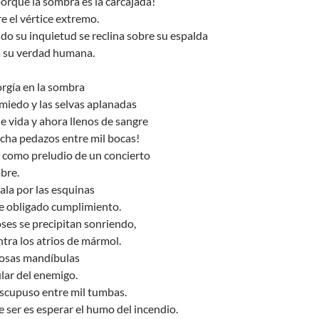
porque la sombra es la carcajada!
 el vértice extremo.
do su inquietud se reclina sobre su espalda
a su verdad humana.
rgía en la sombra
miedo y las selvas aplanadas
de vida y ahora llenos de sangre
echa pedazos entre mil bocas!
 como preludio de un concierto
bre.
ala por las esquinas
de obligado cumplimiento.
ioses se precipitan sonriendo,
tra los atrios de mármol.
osas mandíbulas
ular del enemigo.
escupuso entre mil tumbas.
e ser es esperar el humo del incendio.