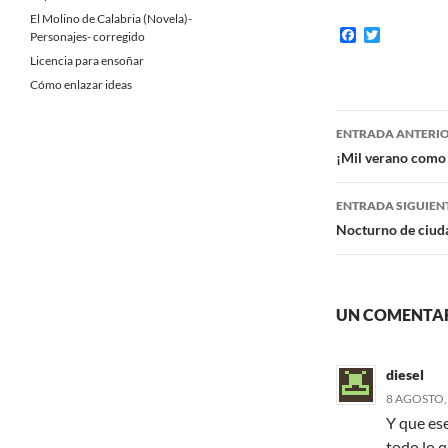
El Molino de Calabria (Novela)-
F
T
Personajes- corregido
a
w
Licencia para ensoñar
c
i
e
t
Cómo enlazar ideas
b
t
o
e
Navegaci
o
r
ENTRADA ANTERI
k
de
¡Mil verano como 
entradas
ENTRADA SIGUIEN
Nocturno de ciud
UN COMENTAR
diesel
8 AGOSTO, 
Y que ese
todo lo q