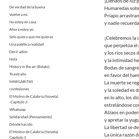
¡Llenaos de luz 
De verdad de la buena
Humaredas sobre
Vuelve a mí.
Príapo arrastran
No estoy en casa.
y nadie recuerd
Ahora estoy yo.
Sólo quiero que me quieras
¡Celebremos la o
Una patética realidad
que perpetúa el 
Decir adiós
y los rios secos 
Hola
y la intimidad h
History in the air (Relato)
Bodas de sangre
Te extraño
en favor del ham
MARGARITAS
La muerte se reg
confesiones
y la soledad es 
El Molino de Calabria (Novela)
en lo alto, los d
-Capítulo 2-
estrelándose con
Whatsaap
Alzaos en poder
Solidaridad (Pensamiento)
y apretar la yug
Dónde has ido
La libertad se d
El Molino de Calabria (Novela)
La única razón d
Capítulo 1