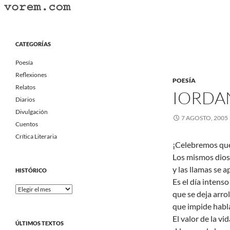
Saltar
al
Buscar
Vorem.com :: poesía, cuentos, relatos
contenido
Portal Literario Independiente
CATEGORÍAS
Poesía
Reflexiones
POESÍA
Relatos
IORDA
Diarios
Divulgación
7 AGOSTO, 2005
Cuentos
Crítica Literaria
¡Celebremos que
Los mismos dios
y las llamas se 
HISTÓRICO
Es el día intens
Histórico
que se deja arrol
que impide habl
El valor de la vi
ÚLTIMOS TEXTOS