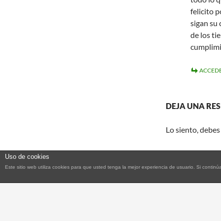
felicito 
sigan su
de los ti
cumplimi
ACCEDE
DEJA UNA RE
Lo siento, debes
Uso de cookies
Este sitio web utiliza cookies para que usted tenga la mejor experiencia de usuario. Si con