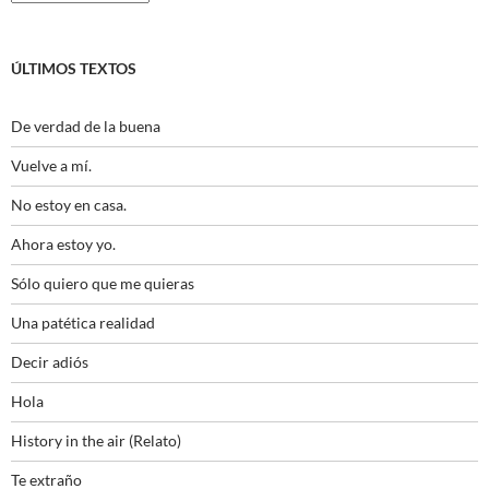
ÚLTIMOS TEXTOS
De verdad de la buena
Vuelve a mí.
No estoy en casa.
Ahora estoy yo.
Sólo quiero que me quieras
Una patética realidad
Decir adiós
Hola
History in the air (Relato)
Te extraño