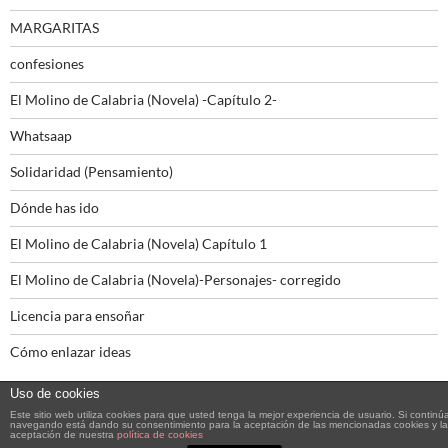
MARGARITAS
confesiones
El Molino de Calabria (Novela) -Capítulo 2-
Whatsaap
Solidaridad (Pensamiento)
Dónde has ido
El Molino de Calabria (Novela) Capítulo 1
El Molino de Calabria (Novela)-Personajes- corregido
Licencia para ensoñar
Cómo enlazar ideas
Uso de cookies
Este sitio web utiliza cookies para que usted tenga la mejor experiencia de usuario. Si continú
navegando está dando su consentimiento para la aceptación de las mencionadas cookies y la
aceptación de nuestra
política de cookies
Funciona gracias a WordPress