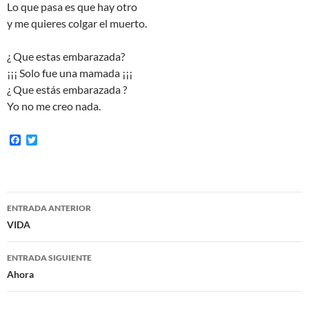
Lo que pasa es que hay otro
y me quieres colgar el muerto.
¿ Que estas embarazada?
¡¡¡ Solo fue una mamada ¡¡¡
¿ Que estás embarazada ?
Yo no me creo nada.
F
T
a
w
c
i
e
t
b
t
o
e
Navegación
o
r
ENTRADA ANTERIOR
k
de
VIDA
entradas
ENTRADA SIGUIENTE
Ahora