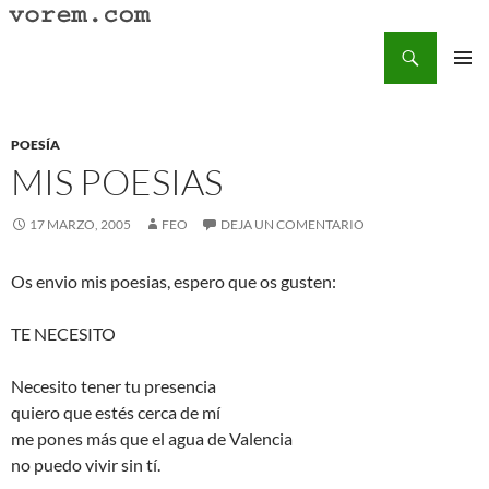
Saltar
al
Buscar
Vorem.com :: poesía, cuentos, relatos
contenido
MENÚ
PRINCI
POESÍA
MIS POESIAS
17 MARZO, 2005
FEO
DEJA UN COMENTARIO
Os envio mis poesias, espero que os gusten:
TE NECESITO
Necesito tener tu presencia
quiero que estés cerca de mí
me pones más que el agua de Valencia
no puedo vivir sin tí.