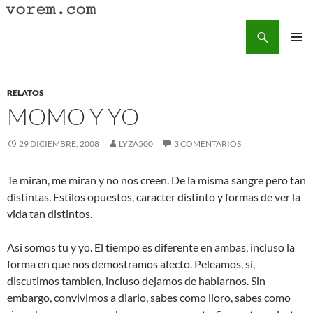
Saltar
al
Buscar
Vorem.com :: poesía, cuentos, relatos
contenido
MENÚ
PRINCI
RELATOS
MOMO Y YO
29 DICIEMBRE, 2008
LYZA500
3 COMENTARIOS
Te miran, me miran y no nos creen. De la misma sangre pero tan
distintas. Estilos opuestos, caracter distinto y formas de ver la
vida tan distintos.
Asi somos tu y yo. El tiempo es diferente en ambas, incluso la
forma en que nos demostramos afecto. Peleamos, si,
discutimos tambien, incluso dejamos de hablarnos. Sin
embargo, convivimos a diario, sabes como lloro, sabes como