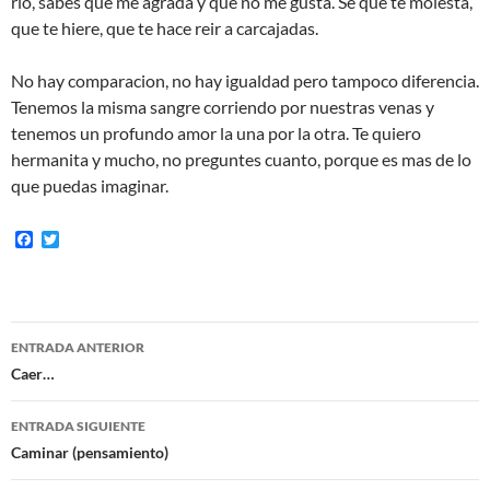
rio, sabes que me agrada y que no me gusta. Se que te molesta,
que te hiere, que te hace reir a carcajadas.
No hay comparacion, no hay igualdad pero tampoco diferencia.
Tenemos la misma sangre corriendo por nuestras venas y
tenemos un profundo amor la una por la otra. Te quiero
hermanita y mucho, no preguntes cuanto, porque es mas de lo
que puedas imaginar.
F
T
a
w
c
i
e
t
b
t
o
e
Navegación
o
r
ENTRADA ANTERIOR
k
de
Caer…
entradas
ENTRADA SIGUIENTE
Caminar (pensamiento)