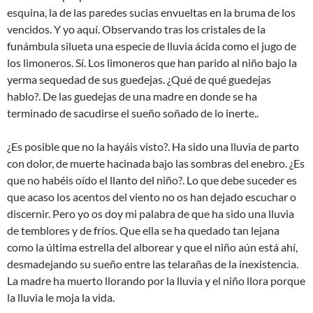
esquina, la de las paredes sucias envueltas en la bruma de los
vencidos. Y yo aquí. Observando tras los cristales de la
funámbula silueta una especie de lluvia ácida como el jugo de
los limoneros. Sí. Los limoneros que han parido al niño bajo la
yerma sequedad de sus guedejas. ¿Qué de qué guedejas
hablo?. De las guedejas de una madre en donde se ha
terminado de sacudirse el sueño soñado de lo inerte..
¿Es posible que no la hayáis visto?. Ha sido una lluvia de parto
con dolor, de muerte hacinada bajo las sombras del enebro. ¿Es
que no habéis oído el llanto del niño?. Lo que debe suceder es
que acaso los acentos del viento no os han dejado escuchar o
discernir. Pero yo os doy mi palabra de que ha sido una lluvia
de temblores y de fríos. Que ella se ha quedado tan lejana
como la última estrella del alborear y que el niño aún está ahí,
desmadejando su sueño entre las telarañas de la inexistencia.
La madre ha muerto llorando por la lluvia y el niño llora porque
la lluvia le moja la vida.