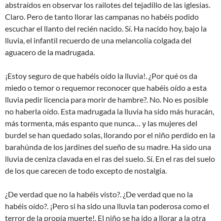
abstraídos en observar los railotes del tejadillo de las iglesias.
Claro. Pero de tanto llorar las campanas no habéis podido
escuchar el llanto del recién nacido. Sí. Ha nacido hoy, bajo la
lluvia, el infantil recuerdo de una melancolía colgada del
aguacero de la madrugada.
¡Estoy seguro de que habéis oído la lluvia!. ¿Por qué os da
miedo o temor o requemor reconocer que habéis oído a esta
lluvia pedir licencia para morir de hambre?. No. No es posible
no haberla oído. Esta madrugada la lluvia ha sido más huracán,
más tormenta, más espanto que nunca… y las mujeres del
burdel se han quedado solas, llorando por el niño perdido en la
barahúnda de los jardines del sueño de su madre. Ha sido una
lluvia de ceniza clavada en el ras del suelo. Sí. En el ras del suelo
de los que carecen de todo excepto de nostalgia.
¿De verdad que no la habéis visto?. ¿De verdad que no la
habéis oído?. ¡Pero si ha sido una lluvia tan poderosa como el
terror de la propia muerte!. El niño se ha ido a llorar a la otra