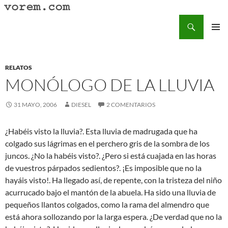
Saltar
al
Buscar
Vorem.com :: poesía, cuentos, relatos
contenido
MENÚ
PRINCI
RELATOS
MONÓLOGO DE LA LLUVIA
31 MAYO, 2006
DIESEL
2 COMENTARIOS
¿Habéis visto la lluvia?. Esta lluvia de madrugada que ha
colgado sus lágrimas en el perchero gris de la sombra de los
juncos. ¿No la habéis visto?. ¿Pero si está cuajada en las horas
de vuestros párpados sedientos?. ¡Es imposible que no la
hayáis visto!. Ha llegado así, de repente, con la tristeza del niño
acurrucado bajo el mantón de la abuela. Ha sido una lluvia de
pequeños llantos colgados, como la rama del almendro que
está ahora sollozando por la larga espera. ¿De verdad que no la