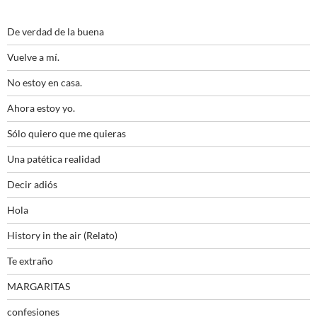
De verdad de la buena
Vuelve a mí.
No estoy en casa.
Ahora estoy yo.
Sólo quiero que me quieras
Una patética realidad
Decir adiós
Hola
History in the air (Relato)
Te extraño
MARGARITAS
confesiones