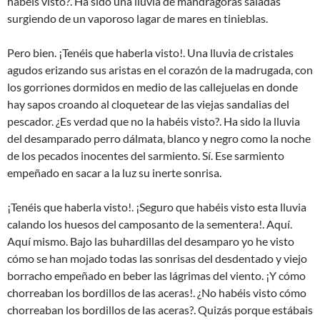
habéis visto?. Ha sido una lluvia de mandrágoras saladas
surgiendo de un vaporoso lagar de mares en tinieblas.
Pero bien. ¡Tenéis que haberla visto!. Una lluvia de cristales
agudos erizando sus aristas en el corazón de la madrugada, con
los gorriones dormidos en medio de las callejuelas en donde
hay sapos croando al cloquetear de las viejas sandalias del
pescador. ¿Es verdad que no la habéis visto?. Ha sido la lluvia
del desamparado perro dálmata, blanco y negro como la noche
de los pecados inocentes del sarmiento. Sí. Ese sarmiento
empeñado en sacar a la luz su inerte sonrisa.
¡Tenéis que haberla visto!. ¡Seguro que habéis visto esta lluvia
calando los huesos del camposanto de la sementera!. Aquí.
Aquí mismo. Bajo las buhardillas del desamparo yo he visto
cómo se han mojado todas las sonrisas del desdentado y viejo
borracho empeñado en beber las lágrimas del viento. ¡Y cómo
chorreaban los bordillos de las aceras!. ¿No habéis visto cómo
chorreaban los bordillos de las aceras?. Quizás porque estábais