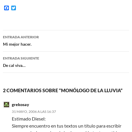
F
T
a
w
c
i
e
t
b
t
o
e
Navegación
o
r
ENTRADA ANTERIOR
k
de
Mi mejor hacer.
entradas
ENTRADA SIGUIENTE
De cal viva…
2 COMENTARIOS SOBRE “MONÓLOGO DE LA LLUVIA”
grekosay
31 MAYO, 2006 A LAS 16:37
Estimado Diesel:
Siempre encuentro en tus textos un título para escribir