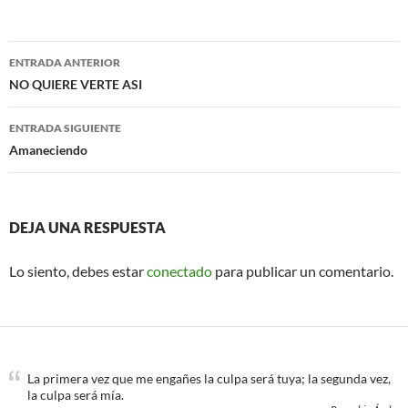
c
i
e
t
b
t
o
e
Navegación
o
r
ENTRADA ANTERIOR
k
de
NO QUIERE VERTE ASI
entradas
ENTRADA SIGUIENTE
Amaneciendo
DEJA UNA RESPUESTA
Lo siento, debes estar
conectado
para publicar un comentario.
La primera vez que me engañes la culpa será tuya; la segunda vez,
la culpa será mía.