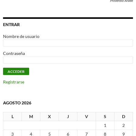
Proverbio Árabe
ENTRAR
Nombre de usuario
Contraseña
Registrarse
AGOSTO 2026
L
M
X
J
V
S
D
1
2
3
4
5
6
7
8
9