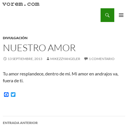
Saltar
al
Buscar
Vorem.com :: poesía, cuentos, relatos
contenido
MENÚ
PRINCI
DIVULGACIÓN
NUESTRO AMOR
13 SEPTIEMBRE, 2013
MIKEZZYANGELER
1 COMENTARIO
Tu amor resplandece, dentro de mi. Mi amor en andrajos va,
fuera de ti.
F
T
a
w
c
i
e
t
b
t
o
e
Navegación
o
r
ENTRADA ANTERIOR
k