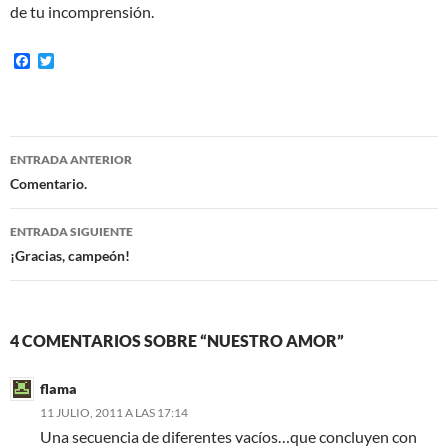
de tu incomprensión.
F
T
a
w
c
i
e
t
b
t
o
e
Navegación
o
r
ENTRADA ANTERIOR
k
de
Comentario.
entradas
ENTRADA SIGUIENTE
¡Gracias, campeón!
4 COMENTARIOS SOBRE “NUESTRO AMOR”
flama
11 JULIO, 2011 A LAS 17:14
Una secuencia de diferentes vacíos…que concluyen con