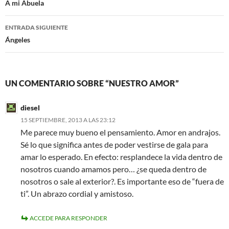
de
A mi Abuela
entradas
ENTRADA SIGUIENTE
Ángeles
UN COMENTARIO SOBRE “NUESTRO AMOR”
diesel
15 SEPTIEMBRE, 2013 A LAS 23:12
Me parece muy bueno el pensamiento. Amor en andrajos.
Sé lo que significa antes de poder vestirse de gala para
amar lo esperado. En efecto: resplandece la vida dentro de
nosotros cuando amamos pero… ¿se queda dentro de
nosotros o sale al exterior?. Es importante eso de “fuera de
ti”. Un abrazo cordial y amistoso.
ACCEDE PARA RESPONDER