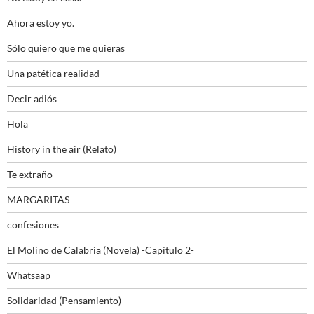
Ahora estoy yo.
Sólo quiero que me quieras
Una patética realidad
Decir adiós
Hola
History in the air (Relato)
Te extraño
MARGARITAS
confesiones
El Molino de Calabria (Novela) -Capítulo 2-
Whatsaap
Solidaridad (Pensamiento)