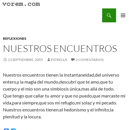
Saltar
al
Buscar
Vorem.com :: poesía, cuentos, relatos
contenido
MENÚ
PRINCI
REFLEXIONES
NUESTROS ENCUENTROS
13 SEPTIEMBRE, 2005
ESTRELLA
2 COMENTARIOS
Nuestros encuentros tienen la instantaneidad,del universo
entero,y la magia del mundo,descubrí que te amo,que tu
cuerpo y el mio son una simbiosis única,mas allá de todo.
Que tengo que callar tu amor y que no puedo,que marcaste mi
vida,para siempre,que sos mi refugio,mi solaz y mi pecado.
Nuestros encuentros tienen,el hedonismo y el infinito,la
plenitud y la locura.