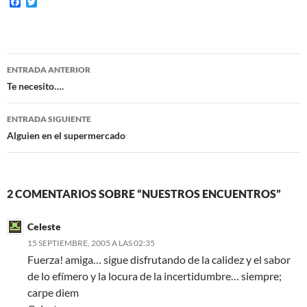
F
T
a
w
c
i
e
t
b
t
o
e
Navegación
o
r
ENTRADA ANTERIOR
k
de
Te necesito….
entradas
ENTRADA SIGUIENTE
Alguien en el supermercado
2 COMENTARIOS SOBRE “NUESTROS ENCUENTROS”
Celeste
15 SEPTIEMBRE, 2005 A LAS 02:35
Fuerza! amiga… sigue disfrutando de la calidez y el sabor
de lo efímero y la locura de la incertidumbre… siempre;
carpe diem