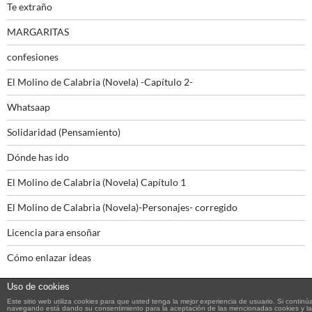
Te extraño
MARGARITAS
confesiones
El Molino de Calabria (Novela) -Capítulo 2-
Whatsaap
Solidaridad (Pensamiento)
Dónde has ido
El Molino de Calabria (Novela) Capítulo 1
El Molino de Calabria (Novela)-Personajes- corregido
Licencia para ensoñar
Cómo enlazar ideas
Uso de cookies
Este sitio web utiliza cookies para que usted tenga la mejor experiencia de usuario. Si continú
navegando está dando su consentimiento para la aceptación de las mencionadas cookies y la