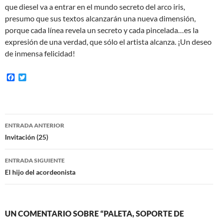
que diesel va a entrar en el mundo secreto del arco iris,
presumo que sus textos alcanzarán una nueva dimensión,
porque cada línea revela un secreto y cada pincelada…es la
expresión de una verdad, que sólo el artista alcanza. ¡Un deseo
de inmensa felicidad!
F
T
a
w
c
i
e
t
b
t
o
e
Navegación
o
r
ENTRADA ANTERIOR
k
de
Invitación (25)
entradas
ENTRADA SIGUIENTE
El hijo del acordeonista
UN COMENTARIO SOBRE “PALETA, SOPORTE DE