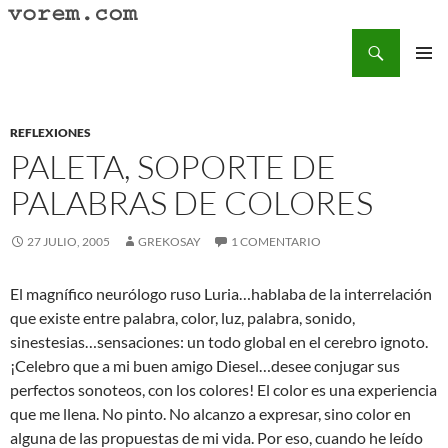
Saltar
al
Buscar
Vorem.com :: poesía, cuentos, relatos
contenido
MENÚ
PRINCI
REFLEXIONES
PALETA, SOPORTE DE
PALABRAS DE COLORES
27 JULIO, 2005
GREKOSAY
1 COMENTARIO
El magnífico neurólogo ruso Luria…hablaba de la interrelación
que existe entre palabra, color, luz, palabra, sonido,
sinestesias…sensaciones: un todo global en el cerebro ignoto.
¡Celebro que a mi buen amigo Diesel…desee conjugar sus
perfectos sonoteos, con los colores! El color es una experiencia
que me llena. No pinto. No alcanzo a expresar, sino color en
alguna de las propuestas de mi vida. Por eso, cuando he leído