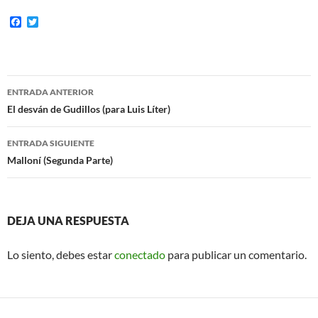
F
T
a
w
c
i
e
t
b
t
o
e
Navegación
o
r
ENTRADA ANTERIOR
k
de
El desván de Gudillos (para Luis Líter)
entradas
ENTRADA SIGUIENTE
Malloní (Segunda Parte)
DEJA UNA RESPUESTA
Lo siento, debes estar
conectado
para publicar un comentario.