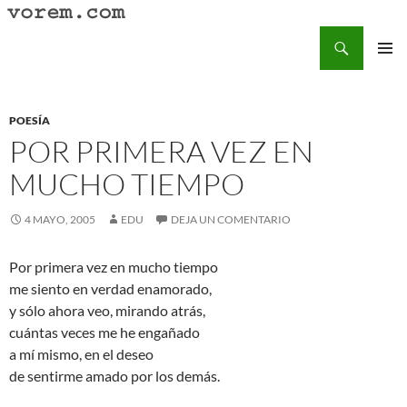
Saltar
al
Buscar
Vorem.com :: poesía, cuentos, relatos
contenido
MENÚ
PRINCI
POESÍA
POR PRIMERA VEZ EN
MUCHO TIEMPO
4 MAYO, 2005
EDU
DEJA UN COMENTARIO
Por primera vez en mucho tiempo
me siento en verdad enamorado,
y sólo ahora veo, mirando atrás,
cuántas veces me he engañado
a mí mismo, en el deseo
de sentirme amado por los demás.