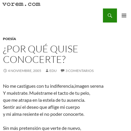
Saltar
al
Buscar
Vorem.com :: poesía, cuentos, relatos
contenido
MENÚ
PRINCI
POESÍA
¿POR QUÉ QUISE
CONOCERTE?
4 NOVIEMBRE, 2005
EDU
3 COMENTARIOS
No me castigues con tu indiferencia,imagen serena
Y muéstrate. Muéstrame el tacto de tu pelo,
que me atrapa en la estela de tu ausencia.
Sentir así el deseo que aflige mi cuerpo
y mi alma resiente el no poder conocerte.
Sin más pretensión que verte de nuevo,