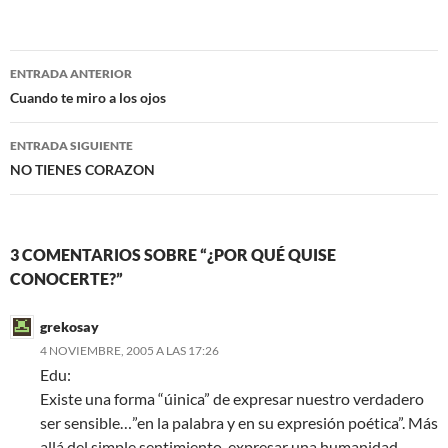
c
i
e
t
b
t
o
e
Navegación
o
r
ENTRADA ANTERIOR
k
de
Cuando te miro a los ojos
entradas
ENTRADA SIGUIENTE
NO TIENES CORAZON
3 COMENTARIOS SOBRE “¿POR QUÉ QUISE
CONOCERTE?”
grekosay
4 NOVIEMBRE, 2005 A LAS 17:26
Edu:
Existe una forma “úinica” de expresar nuestro verdadero
ser sensible…”en la palabra y en su expresión poética”. Más
allá del simple sentimiento, expresar una humanidad