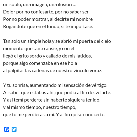
un soplo, una imagen, una ilusión …
Dolor por no confesarte, por no saber ser
Por no poder mostrar, al decirte mi nombre
Rogándote que en el fondo, sí te importase.
Tan solo un simple hola,y se abrió mi puerta del cielo
momento que tanto ansié, y con él
llegó el grito sordo y callado de mis latidos,
porque algo comenzaba en ese hola
al palpitar las cadenas de nuestro vínculo voraz.
Y tu sonrisa, aumentando mi sensación de vértigo.
Al saber que estabas ahí, que podía al fin desvelarte.
Y asi temí perderte sin haberte siquiera tenido,
y al mismo tiempo, nuestro tiempo,
que tu me perdieras a mi. Y al fin quise conocerte.
F
T
a
w