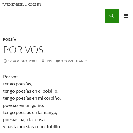
Saltar
al
Buscar
Vorem.com :: poesía, cuentos, relatos
contenido
MENÚ
PRINCI
POESÍA
POR VOS!
16 AGOSTO, 2007
IRIS
3 COMENTARIOS
Por vos
tengo poesías,
tengo poesías en el bolsillo,
tengo poesías en mi corpiño,
poesías en un guiño,
tengo poesías en la manga,
poesías bajo la blusa,
y hasta poesías en mi tobillo…