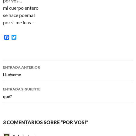
por vos…
mi cuerpo entero
se hace poema!
por si me leas…
F
T
a
w
c
i
e
t
b
t
o
e
Navegación
o
r
ENTRADA ANTERIOR
k
de
Lluéveme
entradas
ENTRADA SIGUIENTE
qué?
3 COMENTARIOS SOBRE “POR VOS!”