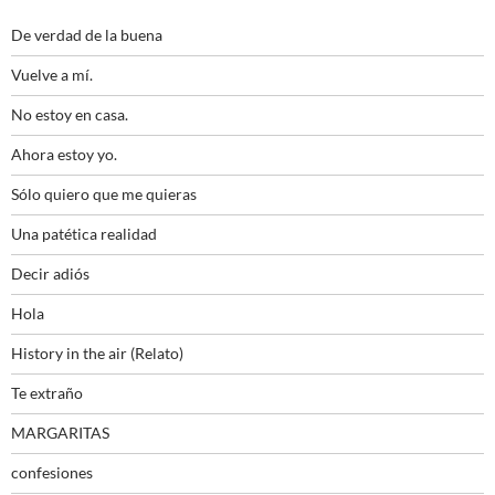
De verdad de la buena
Vuelve a mí.
No estoy en casa.
Ahora estoy yo.
Sólo quiero que me quieras
Una patética realidad
Decir adiós
Hola
History in the air (Relato)
Te extraño
MARGARITAS
confesiones