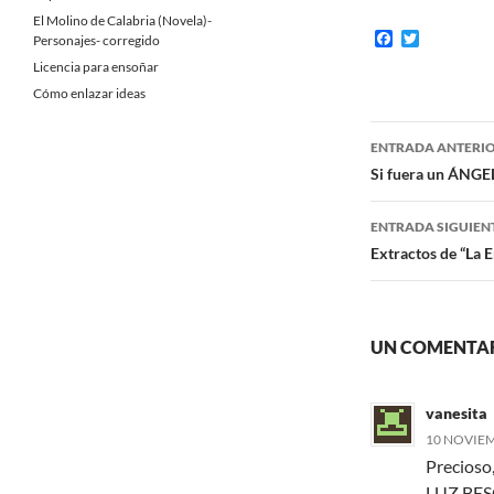
El Molino de Calabria (Novela)-
F
T
Personajes- corregido
a
w
Licencia para ensoñar
c
i
e
t
Cómo enlazar ideas
b
t
o
e
Navegaci
o
r
ENTRADA ANTERI
k
de
Si fuera un ÁNG
entradas
ENTRADA SIGUIEN
Extractos de “La 
UN COMENTAR
vanesita
10 NOVIEMB
Precios
LUZ,BE