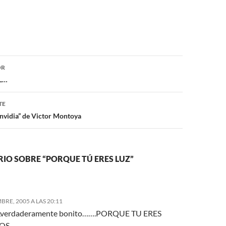
ón
OR
EL…
TE
Envidia” de Victor Montoya
IO SOBRE “PORQUE TÚ ERES LUZ”
RE, 2005 A LAS 20:11
o,verdaderamente bonito…….PORQUE TU ERES
SOS