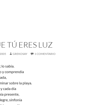
E TÚ ERES LUZ
2005
GREKOSAY
1 COMENTARIO
 lo sabía.
do y comprendía
rada,
minar sobre la playa.
y cada día
uía presente,
legre, sinfonía