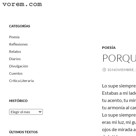
Saltar
al
Buscar
Vorem.com :: poesía, cuentos, relatos
contenido
Portal Literario Independiente
CATEGORÍAS
Poesía
Reflexiones
POESÍA
Relatos
PORQU
Diarios
Divulgación
10 NOVIEMBRE, 
Cuentos
Crítica Literaria
Lo supe siempre;
Estabas a mi la
tu acento, tu mi
HISTÓRICO
tu armonía al ca
Histórico
Lo supe siempre 
eras mi luz, mi g
ojos de mirada a
ÚLTIMOS TEXTOS