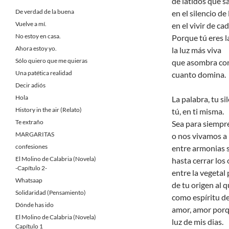
de latidos que s
De verdad de la buena
en el silencio de
Vuelve a mí.
en el vivir de cad
No estoy en casa.
Porque tú eres la
Ahora estoy yo.
la luz más viva
Sólo quiero que me quieras
que asombra con
Una patética realidad
cuanto domina.
Decir adiós
Hola
La palabra, tu si
History in the air (Relato)
tú, en ti misma.
Te extraño
Sea para siempre
MARGARITAS
o nos vivamos a 
confesiones
entre armonias su
El Molino de Calabria (Novela)
hasta cerrar los 
-Capítulo 2-
entre la vegetal 
Whatsaap
de tu origen al 
Solidaridad (Pensamiento)
como espíritu de 
Dónde has ido
amor, amor porqu
El Molino de Calabria (Novela)
luz de mis dias.
Capítulo 1