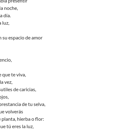
abía presentir
 la noche,
a día.
 luz,
 su espacio de amor
lencio,
 que te viva,
la vez,
tiles de caricias,
ojos,
prestancia de tu selva,
que volverás
planta, hierba o flor:
e tú eres la luz,