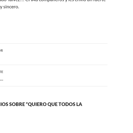
y sincero.
ón
OR
TE
r…
IOS SOBRE “QUIERO QUE TODOS LA