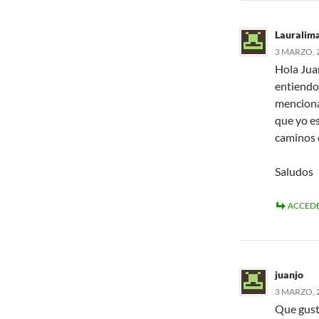
Lauralim
3 MARZO, 2
Hola Jua
entiendo
menciona
que yo es
caminos e
Saludos
ACCEDE
juanjo
3 MARZO, 2
Que gust