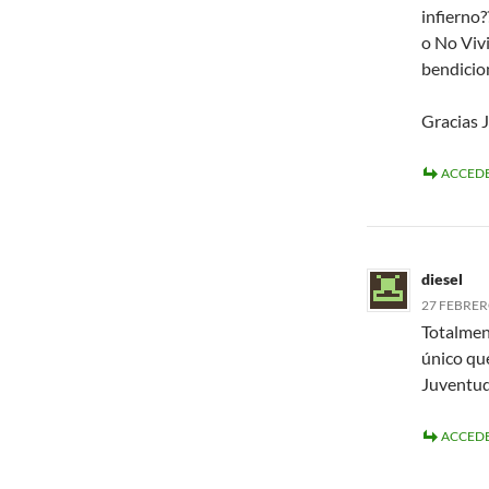
infierno?
o No Viv
bendicio
Gracias 
ACCEDE
diesel
27 FEBRERO
Totalment
único que
Juventud
ACCEDE