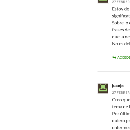
27 FEBRERO
Estoy de 
significat
Sobre lo
frases de
que la n
No es del
ACCEDE
juanjo
27 FEBRERO
Creo que
tema de l
Por últi
quiero p
enfermed