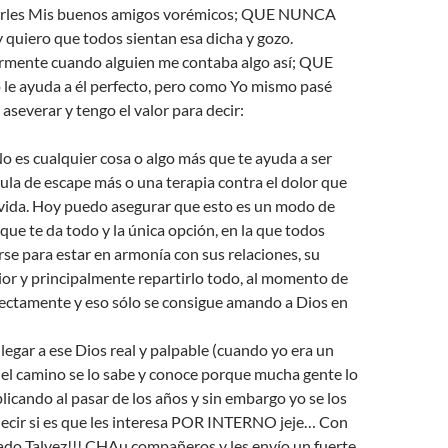
cirles Mis buenos amigos vorémicos; QUE NUNCA
quiero que todos sientan esa dicha y gozo.
ormente cuando alguien me contaba algo así; QUE
 le ayuda a él perfecto, pero como Yo mismo pasé
aseverar y tengo el valor para decir:
o es cualquier cosa o algo más que te ayuda a ser
ula de escape más o una terapia contra el dolor que
 vida. Hoy puedo asegurar que esto es un modo de
ue te da todo y la única opción, en la que todos
se para estar en armonía con sus relaciones, su
rior y principalmente repartirlo todo, al momento de
ectamente y eso sólo se consigue amando a Dios en
egar a ese Dios real y palpable (cuando yo era un
 el camino se lo sabe y conoce porque mucha gente lo
licando al pasar de los años y sin embargo yo se los
decir si es que les interesa POR INTERNO jeje… Con
ado Talvez!!! CHAu compañeros y les envío un fuerte