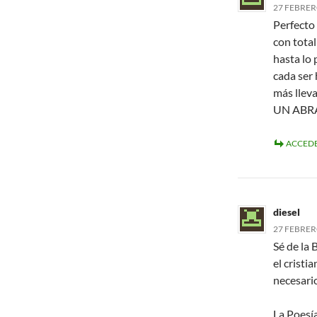
27 FEBRERO
Perfecto 
con tota
hasta lo 
cada ser
más llev
UN ABR
ACCEDE
diesel
27 FEBRERO
Sé de la 
el cristi
necesar
La Poesía