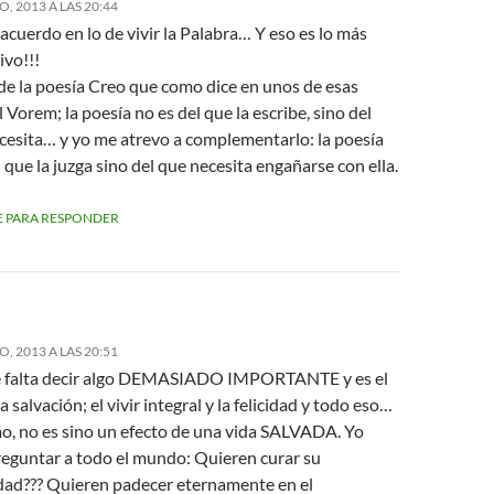
, 2013 A LAS 20:44
acuerdo en lo de vivir la Palabra… Y eso es lo más
ivo!!!
 de la poesía Creo que como dice en unos de esas
l Vorem; la poesía no es del que la escribe, sino del
ecesita… y yo me atrevo a complementarlo: la poesía
 que la juzga sino del que necesita engañarse con ella.
 PARA RESPONDER
, 2013 A LAS 20:51
 falta decir algo DEMASIADO IMPORTANTE y es el
a salvación; el vivir integral y la felicidad y todo eso…
mo, no es sino un efecto de una vida SALVADA. Yo
reguntar a todo el mundo: Quieren curar su
ad??? Quieren padecer eternamente en el