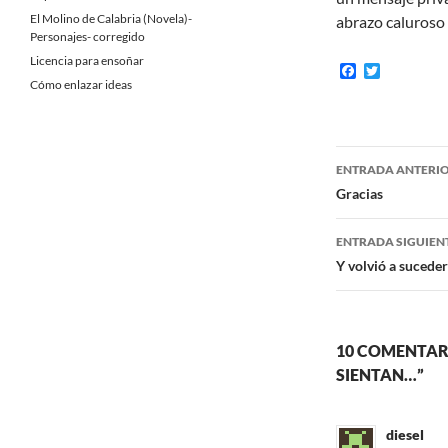
El Molino de Calabria (Novela)-
abrazo caluroso 
Personajes- corregido
Licencia para ensoñar
F
T
a
w
Cómo enlazar ideas
c
i
e
t
b
t
o
e
Navegaci
o
r
ENTRADA ANTERI
k
de
Gracias
entradas
ENTRADA SIGUIEN
Y volvió a sucede
10 COMENTAR
SIENTAN…”
diesel