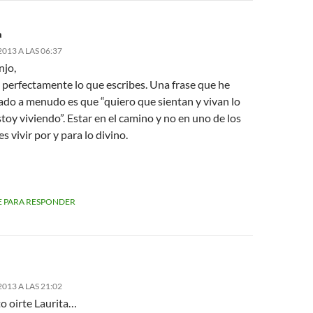
a
013 A LAS 06:37
njo,
 perfectamente lo que escribes. Una frase que he
do a menudo es que “quiero que sientan y vivan lo
toy viviendo”. Estar en el camino y no en uno de los
s vivir por y para lo divino.
 PARA RESPONDER
013 A LAS 21:02
o oirte Laurita…