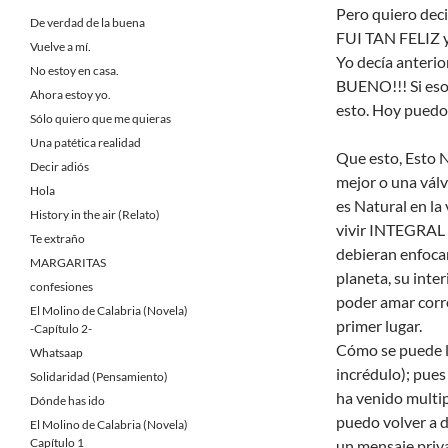
Pero quiero de
De verdad de la buena
FUI TAN FELIZ y 
Vuelve a mí.
Yo decía anteri
No estoy en casa.
BUENO!!! Si eso
Ahora estoy yo.
esto. Hoy puedo 
Sólo quiero que me quieras
Una patética realidad
Que esto, Esto N
Decir adiós
mejor o una válv
Hola
es Natural en la
History in the air (Relato)
vivir INTEGRAL q
Te extraño
debieran enfocar
MARGARITAS
planeta, su inte
confesiones
poder amar corr
El Molino de Calabria (Novela)
primer lugar.
-Capítulo 2-
Cómo se puede ll
Whatsaap
incrédulo); pues
Solidaridad (Pensamiento)
ha venido multip
Dónde has ido
puedo volver a 
El Molino de Calabria (Novela)
Capítulo 1
un mensaje priv