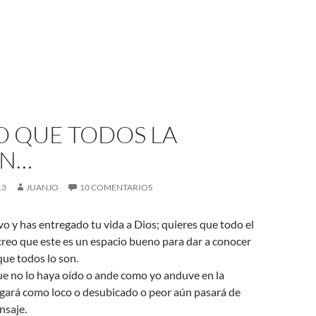
O QUE TODOS LA
AN…
13
JUANJO
10 COMENTARIOS
o y has entregado tu vida a Dios; quieres que todo el
reo que este es un espacio bueno para dar a conocer
que todos lo son.
ue no lo haya oído o ande como yo anduve en la
ogará como loco o desubicado o peor aún pasará de
nsaje.