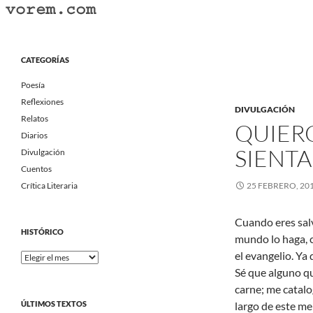
Saltar
al
Buscar
Vorem.com :: poesía, cuentos, relatos
contenido
Portal Literario Independiente
CATEGORÍAS
Poesía
Reflexiones
DIVULGACIÓN
Relatos
QUIER
Diarios
SIENT
Divulgación
Cuentos
Crítica Literaria
25 FEBRERO, 20
Cuando eres salv
HISTÓRICO
mundo lo haga, c
el evangelio. Ya 
Histórico
Sé que alguno q
carne; me catal
ÚLTIMOS TEXTOS
largo de este me