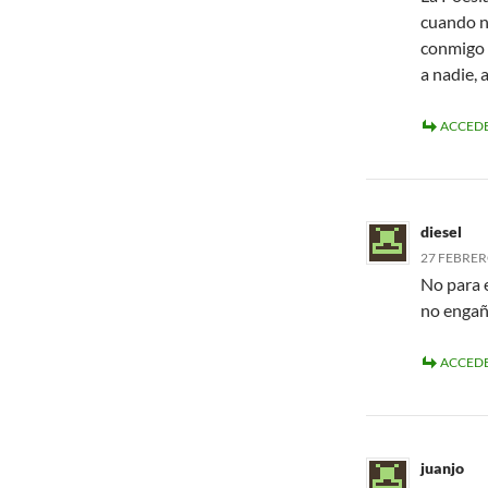
cuando n
conmigo 
a nadie,
ACCEDE
diesel
27 FEBRERO
No para e
no engaña
ACCEDE
juanjo