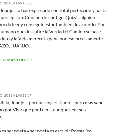
, 2013 A LAS 18:50
Juanjo. Lo has expresado con total perfección y hasta
l percepción. Concuerdo contigo. Quizás alguien
pueda leer y conseguir estar también de acuerdo. Por
 humano que descubre la Verdad el Camino se hace
adero y la Vida merece la pena por eso precisamente.
AZO, JUANJO.
 PARA RESPONDER
, 2013 A LAS 18:57
Biblia, Juanjo… porque soy cristiano… pero más sabe
ano por Vivir que por Leer… aunque Leer sea
io…
 es ser poeta y ser poeta es escribir Poesía. Yo,