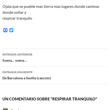
Ojala que se pueble mas tierra mas lugares donde caminar
donde soñar y
respirar tranquilo
F
T
a
w
c
i
e
t
b
t
o
e
Navegación
o
r
ENTRADA ANTERIOR
k
de
Suena… suena…
entradas
ENTRADA SIGUIENTE
De Barcelona a Sevilla (canción)
UN COMENTARIO SOBRE “RESPIRAR TRANQUILO”