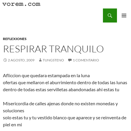
Saltar
al
Buscar
Vorem.com :: poesía, cuentos, relatos
contenido
MENÚ
PRINCI
REFLEXIONES
RESPIRAR TRANQUILO
2 AGOSTO, 2009
TUNGSTENO
1 COMENTARIO
Afliccion que quedara estampada en la luna
ofertas que mellaron el aburrimiento dentro de todas las lunas
dentro de todas estas servilletas abandonadas ahi estas tu
Misericordia de calles ajenas donde no existen monedas y
soluciones
solo estas tu y tu vestido blanco que aparece y se reinventa de
piel en mi