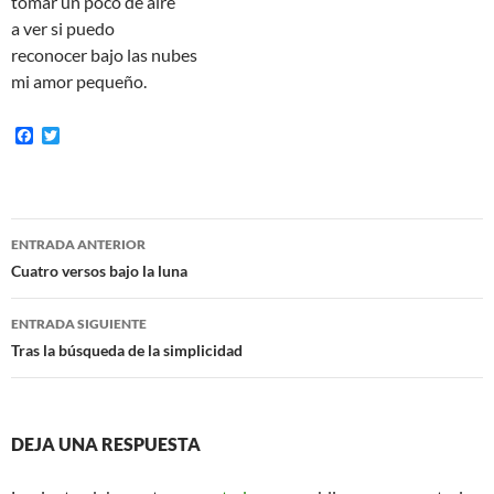
tomar un poco de aire
a ver si puedo
reconocer bajo las nubes
mi amor pequeño.
F
T
a
w
c
i
e
t
b
t
o
e
Navegación
o
r
ENTRADA ANTERIOR
k
de
Cuatro versos bajo la luna
entradas
ENTRADA SIGUIENTE
Tras la búsqueda de la simplicidad
DEJA UNA RESPUESTA