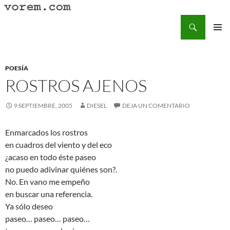
Saltar
al
Buscar
Vorem.com :: poesía, cuentos, relatos
contenido
MENÚ
PRINCI
POESÍA
ROSTROS AJENOS
9 SEPTIEMBRE, 2005
DIESEL
DEJA UN COMENTARIO
Enmarcados los rostros
en cuadros del viento y del eco
¿acaso en todo éste paseo
no puedo adivinar quiénes son?.
No. En vano me empeño
en buscar una referencia.
Ya sólo deseo
paseo… paseo… paseo…