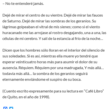
– No te entenderé jamás.
Dejé de mirar el centro de su vientre. Dejé de mirar las fauces
de Saturno. Dejé de mirar las sombras de los geranios. Su
lágrimas golpeaban el vitral de mis sienes; como si el viento
huracanado me las arrojase al rostro desgajando, una a una, las
células de mi cerebro. Y salí de la estancia al frío de la noche…
Dicen que los hombres sólo lloran en el interior del silencio de
sus soledades. Si es así, mientras ella muere yo tendré que
esperar veinticuatro horas más para asumir el dolor de su
ausencia. Réquiem. Réquiem por una madrugada, Y más allá…
todavía más allá… la sombra de los geranios seguirá
eternamente enviándome el suspiro de su boca.
(Cuento escrito expresamente para su lectura en “Café Libro”
de Quito, en el año de 1998).
F
T