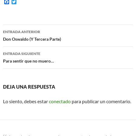
F
T
a
w
c
i
e
t
b
t
o
e
Navegación
o
r
ENTRADA ANTERIOR
k
de
Don Oswaldo (Y Tercera Parte)
entradas
ENTRADA SIGUIENTE
Para sentir que no muero…
DEJA UNA RESPUESTA
Lo siento, debes estar
conectado
para publicar un comentario.