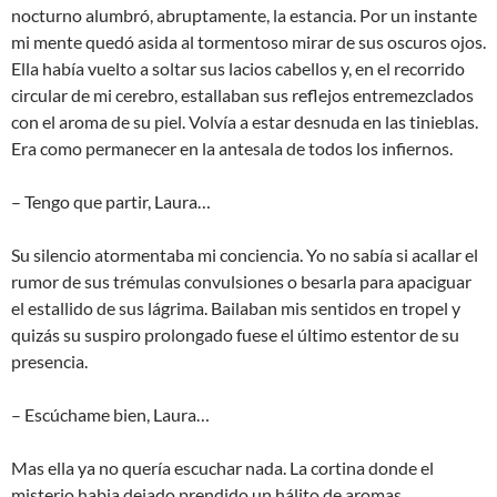
nocturno alumbró, abruptamente, la estancia. Por un instante
mi mente quedó asida al tormentoso mirar de sus oscuros ojos.
Ella había vuelto a soltar sus lacios cabellos y, en el recorrido
circular de mi cerebro, estallaban sus reflejos entremezclados
con el aroma de su piel. Volvía a estar desnuda en las tinieblas.
Era como permanecer en la antesala de todos los infiernos.
– Tengo que partir, Laura…
Su silencio atormentaba mi conciencia. Yo no sabía si acallar el
rumor de sus trémulas convulsiones o besarla para apaciguar
el estallido de sus lágrima. Bailaban mis sentidos en tropel y
quizás su suspiro prolongado fuese el último estentor de su
presencia.
– Escúchame bien, Laura…
Mas ella ya no quería escuchar nada. La cortina donde el
misterio habia dejado prendido un hálito de aromas