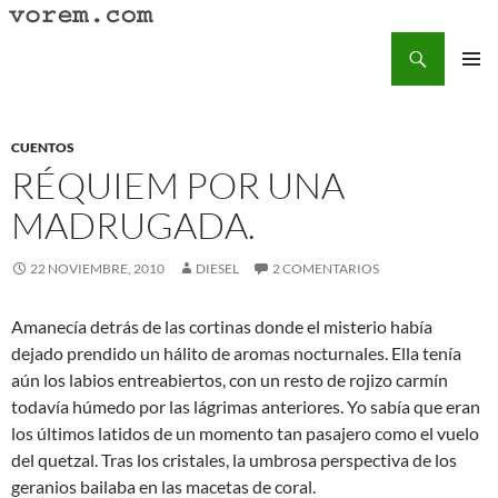
Saltar
al
Buscar
Vorem.com :: poesía, cuentos, relatos
contenido
MENÚ
PRINCI
CUENTOS
RÉQUIEM POR UNA
MADRUGADA.
22 NOVIEMBRE, 2010
DIESEL
2 COMENTARIOS
Amanecía detrás de las cortinas donde el misterio había
dejado prendido un hálito de aromas nocturnales. Ella tenía
aún los labios entreabiertos, con un resto de rojizo carmín
todavía húmedo por las lágrimas anteriores. Yo sabía que eran
los últimos latidos de un momento tan pasajero como el vuelo
del quetzal. Tras los cristales, la umbrosa perspectiva de los
geranios bailaba en las macetas de coral.