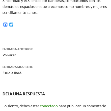
Sinceridad y el Silencio por banderas, compartimos con los
demás los espacios en que crecemos como hombres y mujeres
sencillamente sanos.
F
T
a
w
c
i
e
t
b
t
o
e
Navegación
o
r
ENTRADA ANTERIOR
k
de
Volverán…
entradas
ENTRADA SIGUIENTE
Ese día lloré.
DEJA UNA RESPUESTA
Lo siento, debes estar
conectado
para publicar un comentario.