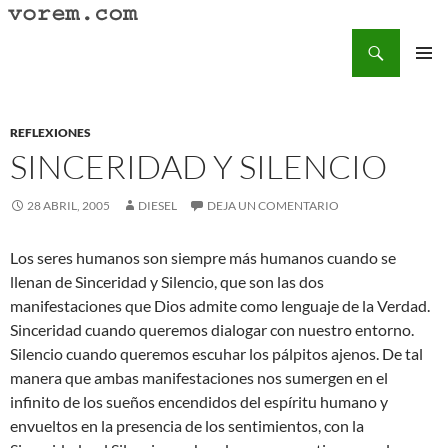
Saltar
al
Buscar
Vorem.com :: poesía, cuentos, relatos
contenido
MENÚ
PRINCI
REFLEXIONES
SINCERIDAD Y SILENCIO
28 ABRIL, 2005
DIESEL
DEJA UN COMENTARIO
Los seres humanos son siempre más humanos cuando se
llenan de Sinceridad y Silencio, que son las dos
manifestaciones que Dios admite como lenguaje de la Verdad.
Sinceridad cuando queremos dialogar con nuestro entorno.
Silencio cuando queremos escuhar los pálpitos ajenos. De tal
manera que ambas manifestaciones nos sumergen en el
infinito de los sueños encendidos del espíritu humano y
envueltos en la presencia de los sentimientos, con la