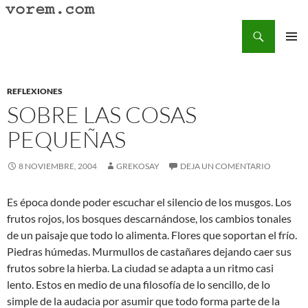
Saltar
al
Buscar
Vorem.com :: poesía, cuentos, relatos
contenido
MENÚ
PRINCI
REFLEXIONES
SOBRE LAS COSAS
PEQUEÑAS
8 NOVIEMBRE, 2004
GREKOSAY
DEJA UN COMENTARIO
Es época donde poder escuchar el silencio de los musgos. Los
frutos rojos, los bosques descarnándose, los cambios tonales
de un paisaje que todo lo alimenta. Flores que soportan el frío.
Piedras húmedas. Murmullos de castañares dejando caer sus
frutos sobre la hierba. La ciudad se adapta a un ritmo casi
lento. Estos en medio de una filosofía de lo sencillo, de lo
simple de la audacia por asumir que todo forma parte de la