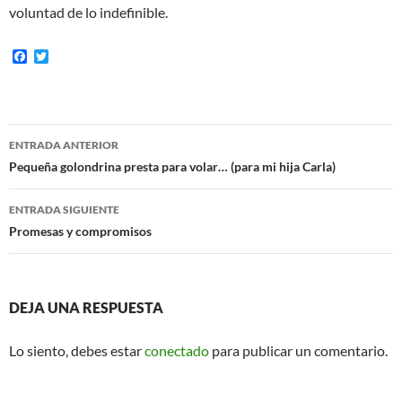
voluntad de lo indefinible.
F
T
a
w
c
i
e
t
b
t
o
e
Navegación
o
r
ENTRADA ANTERIOR
k
de
Pequeña golondrina presta para volar… (para mi hija Carla)
entradas
ENTRADA SIGUIENTE
Promesas y compromisos
DEJA UNA RESPUESTA
Lo siento, debes estar
conectado
para publicar un comentario.