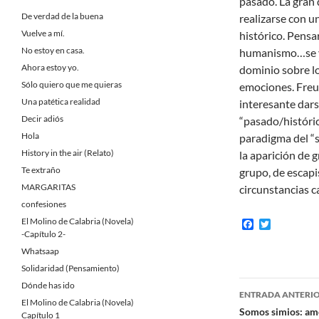
pasado. La gran 
De verdad de la buena
realizarse con u
Vuelve a mí.
histórico. Pensa
No estoy en casa.
humanismo…se va
Ahora estoy yo.
dominio sobre lo 
Sólo quiero que me quieras
emociones. Freu
Una patética realidad
interesante dars
Decir adiós
“pasado/históri
Hola
paradigma del “s
History in the air (Relato)
la aparición de 
Te extraño
grupo, de escapi
MARGARITAS
circunstancias 
confesiones
El Molino de Calabria (Novela)
F
T
a
w
-Capítulo 2-
c
i
Whatsaap
e
t
b
t
Solidaridad (Pensamiento)
o
e
Navegaci
Dónde has ido
o
r
ENTRADA ANTERI
k
El Molino de Calabria (Novela)
de
Somos simios: a
Capítulo 1