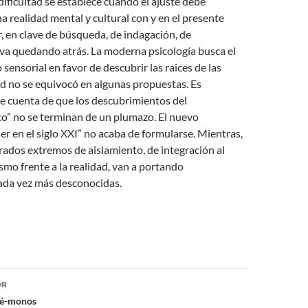
dificultad se establece cuando el ajuste debe
na realidad mental y cultural con y en el presente
r, en clave de búsqueda, de indagación, de
 quedando atrás. La moderna psicología busca el
sensorial en favor de descubrir las raices de las
d no se equivocó en algunas propuestas. Es
e cuenta de que los descubrimientos del
co” no se terminan de un plumazo. El nuevo
er en el siglo XXI” no acaba de formularse. Mientras,
grados extremos de aislamiento, de integración al
smo frente a la realidad, van a portando
cada vez más desconocidas.
ón
OR
mé-monos