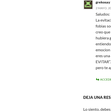
grekosay
2 MAYO, 20
Saludos:
La evitac
fobias so
creo que
hubiera g
entiendo
emocion a
eres una
EVITAR”.
pero te a
ACCEDE
DEJA UNA RE
Lo siento, debes