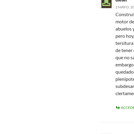
2 MAYO, 20
Construi
motor de 
abuelos 
pero hoy,
tersitur
de tener 
que no s
embargo 
quedado 
plenipote
subdesarr
ciertamen
ACCEDE