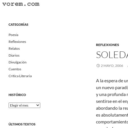
Saltar
al
Buscar
Vorem.com :: poesía, cuentos, relatos
contenido
Portal Literario Independiente
CATEGORÍAS
Poesía
Reflexiones
REFLEXIONES
Relatos
SOLED
Diarios
Divulgación
2 MAYO, 2006
Cuentos
Crítica Literaria
A la espera de u
un nuevo paradi
y una profunda 
HISTÓRICO
sentirse en el e
Histórico
abordando la rea
es absolutamente
comportamiento 
ÚLTIMOS TEXTOS