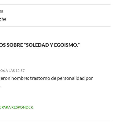
TE
oche
S SOBRE “SOLEDAD Y EGOISMO.”
06 A LAS 12:37
sieron nombre: trastorno de personalidad por
.
 PARA RESPONDER