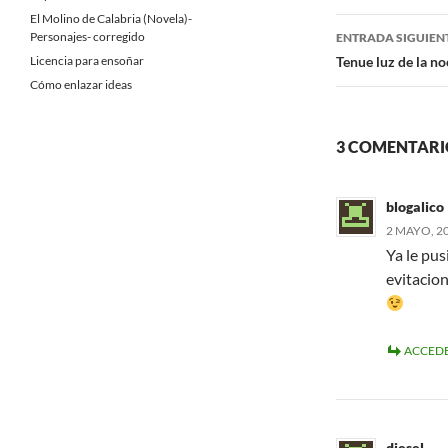
El Molino de Calabria (Novela)-
entradas
Personajes- corregido
ENTRADA SIGUIEN
Licencia para ensoñar
Tenue luz de la n
Cómo enlazar ideas
3 COMENTARIO
blogalico
2 MAYO, 20
Ya le pu
evitacion
ACCEDE
diesel