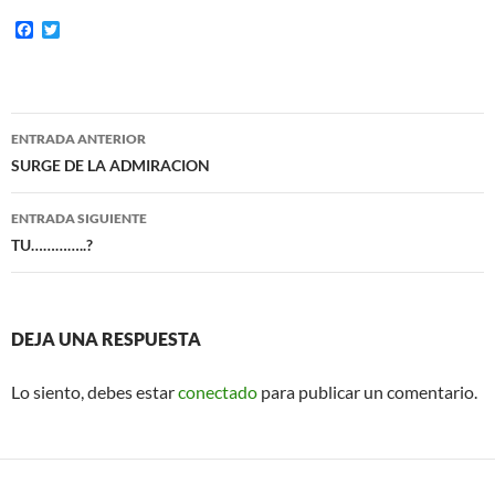
F
T
a
w
c
i
e
t
b
t
o
e
Navegación
o
r
ENTRADA ANTERIOR
k
de
SURGE DE LA ADMIRACION
entradas
ENTRADA SIGUIENTE
TU…………..?
DEJA UNA RESPUESTA
Lo siento, debes estar
conectado
para publicar un comentario.