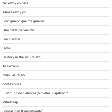
No estoy en casa.
Ahora estoy yo.
Sólo quiero que me quieras
Una patética realidad
Decir adiós
Hola
History in the air (Relato)
Te extraño
MARGARITAS
confesiones
El Molino de Calabria (Novela) -Capítulo 2-
Whatsaap
Solidaridad (Pensamiento)