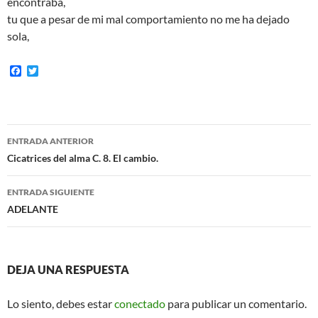
encontraba,
tu que a pesar de mi mal comportamiento no me ha dejado
sola,
F
T
a
w
c
i
e
t
b
t
o
e
Navegación
o
r
ENTRADA ANTERIOR
k
de
Cicatrices del alma C. 8. El cambio.
entradas
ENTRADA SIGUIENTE
ADELANTE
DEJA UNA RESPUESTA
Lo siento, debes estar
conectado
para publicar un comentario.