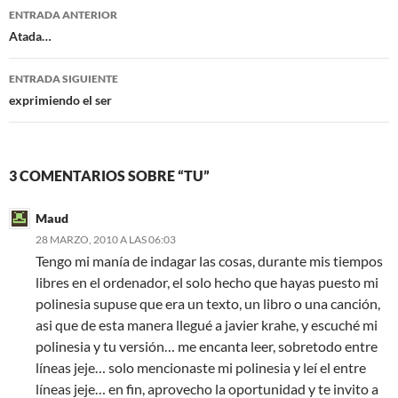
Navegación
o
r
ENTRADA ANTERIOR
k
de
Atada…
entradas
ENTRADA SIGUIENTE
exprimiendo el ser
3 COMENTARIOS SOBRE “TU”
Maud
28 MARZO, 2010 A LAS 06:03
Tengo mi manía de indagar las cosas, durante mis tiempos
libres en el ordenador, el solo hecho que hayas puesto mi
polinesia supuse que era un texto, un libro o una canción,
asi que de esta manera llegué a javier krahe, y escuché mi
polinesia y tu versión… me encanta leer, sobretodo entre
líneas jeje… solo mencionaste mi polinesia y leí el entre
líneas jeje… en fin, aprovecho la oportunidad y te invito a