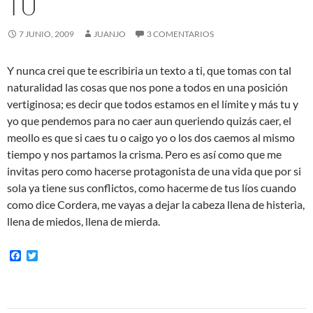
TU
7 JUNIO, 2009
JUANJO
3 COMENTARIOS
Y nunca crei que te escribiria un texto a ti, que tomas con tal
naturalidad las cosas que nos pone a todos en una posición
vertiginosa; es decir que todos estamos en el límite y más tu y
yo que pendemos para no caer aun queriendo quizás caer, el
meollo es que si caes tu o caigo yo o los dos caemos al mismo
tiempo y nos partamos la crisma. Pero es así como que me
invitas pero como hacerse protagonista de una vida que por si
sola ya tiene sus conflictos, como hacerme de tus líos cuando
como dice Cordera, me vayas a dejar la cabeza llena de histeria,
llena de miedos, llena de mierda.
F
T
a
w
c
i
e
t
b
t
o
e