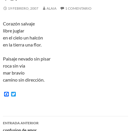
19 FEBRERO, 2007
ALAIA
1 COMENTARIO
Corazón salvaje
libre juglar
en el cielo un halcón
en la tierra una flor.
Paisaje nevado sin pisar
roca sin vía
mar bravío
camino sin dirección.
F
T
a
w
c
i
e
t
b
t
o
e
Navegación
o
r
ENTRADA ANTERIOR
k
confusion de amor