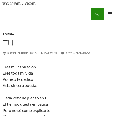
Saltar
al
Buscar
Vorem.com :: poesía, cuentos, relatos
contenido
MENÚ
PRINCI
POESÍA
TU
9 SEPTIEMBRE, 2013
KAREN29
2 COMENTARIOS
Eres mi inspiración
Eres toda mi vida
Por eso te dedico
Esta sincera poesía.
Cada vez que pienso en ti
El tiempo queda en pausa
Pero no sé cómo explicarte