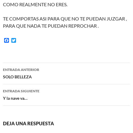
COMO REALMENTE NO ERES.
TE COMPORTAS ASI PARA QUE NO TE PUEDAN JUZGAR ,
PARA QUE NADA TE PUEDAN REPROCHAR .
F
T
a
w
c
i
e
t
b
t
o
e
Navegación
o
r
ENTRADA ANTERIOR
k
de
SOLO BELLEZA
entradas
ENTRADA SIGUIENTE
Y la nave va…
DEJA UNA RESPUESTA