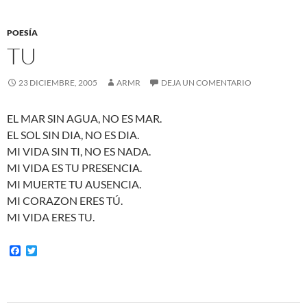
POESÍA
TU
23 DICIEMBRE, 2005
ARMR
DEJA UN COMENTARIO
EL MAR SIN AGUA, NO ES MAR.
EL SOL SIN DIA, NO ES DIA.
MI VIDA SIN TI, NO ES NADA.
MI VIDA ES TU PRESENCIA.
MI MUERTE TU AUSENCIA.
MI CORAZON ERES TÚ.
MI VIDA ERES TU.
F
T
a
w
c
i
e
t
b
t
o
e