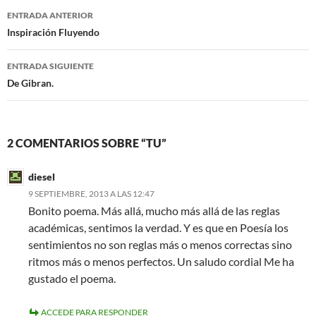
o
e
Navegación
o
r
ENTRADA ANTERIOR
k
de
Inspiración Fluyendo
entradas
ENTRADA SIGUIENTE
De Gibran.
2 COMENTARIOS SOBRE “TU”
diesel
9 SEPTIEMBRE, 2013 A LAS 12:47
Bonito poema. Más allá, mucho más allá de las reglas
académicas, sentimos la verdad. Y es que en Poesía los
sentimientos no son reglas más o menos correctas sino
ritmos más o menos perfectos. Un saludo cordial Me ha
gustado el poema.
ACCEDE PARA RESPONDER