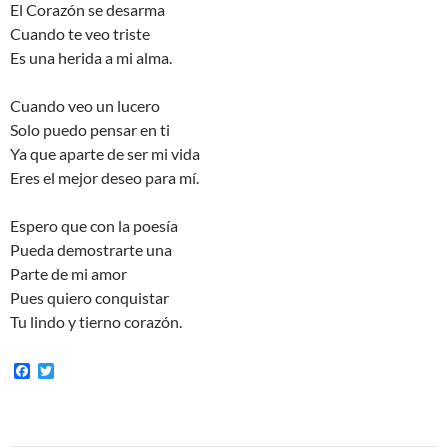
El Corazón se desarma
Cuando te veo triste
Es una herida a mi alma.
Cuando veo un lucero
Solo puedo pensar en ti
Ya que aparte de ser mi vida
Eres el mejor deseo para mí.
Espero que con la poesía
Pueda demostrarte una
Parte de mi amor
Pues quiero conquistar
Tu lindo y tierno corazón.
F
T
a
w
c
i
e
t
b
t