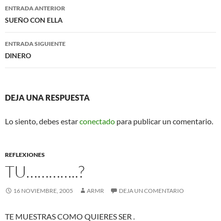
Navegación
o
r
ENTRADA ANTERIOR
k
de
SUEÑO CON ELLA
entradas
ENTRADA SIGUIENTE
DINERO
DEJA UNA RESPUESTA
Lo siento, debes estar
conectado
para publicar un comentario.
REFLEXIONES
TU…………..?
16 NOVIEMBRE, 2005
ARMR
DEJA UN COMENTARIO
TE MUESTRAS COMO QUIERES SER .