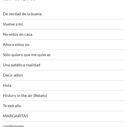
De verdad de la buena
Vuelve a mí.
No estoy en casa.
Ahora estoy yo.
Sólo quiero que me quieras
Una patética realidad
Decir adiós
Hola
History in the air (Relato)
Te extraño
MARGARITAS
confesiones