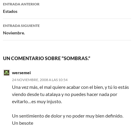
Navegación
o
r
ENTRADA ANTERIOR
k
de
Estados
entradas
ENTRADA SIGUIENTE
Noviembre.
UN COMENTARIO SOBRE “SOMBRAS.”
wersemei
24 NOVIEMBRE, 2008 A LAS 10:54
Una vez más, el mal quiere acabar con el bien, y tú lo estás
viendo desde tu atalaya y no puedes hacer nada por
evitarlo…es muy injusto.
Un sentimiento de dolor y no poder muy bien definido.
Un besote