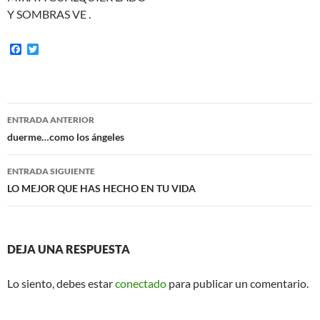
Y SOMBRAS VE .
F
T
a
w
c
i
e
t
b
t
o
e
Navegación
o
r
ENTRADA ANTERIOR
k
de
duerme…como los ángeles
entradas
ENTRADA SIGUIENTE
LO MEJOR QUE HAS HECHO EN TU VIDA
DEJA UNA RESPUESTA
Lo siento, debes estar
conectado
para publicar un comentario.