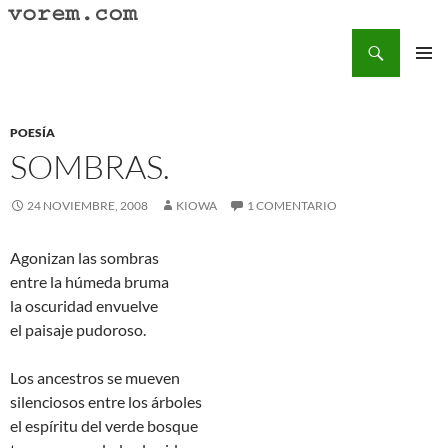
Saltar
al
Buscar
Vorem.com :: poesía, cuentos, relatos
contenido
MENÚ
PRINCI
POESÍA
SOMBRAS.
24 NOVIEMBRE, 2008
KIOWA
1 COMENTARIO
Agonizan las sombras
entre la húmeda bruma
la oscuridad envuelve
el paisaje pudoroso.
Los ancestros se mueven
silenciosos entre los árboles
el espíritu del verde bosque