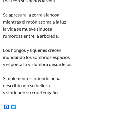
toca con sus dedos la vida.
Se apresura la zorra afanosa
mientras el ratón asoma a la luz
la vida se mueve sinuosa
rumorosa entre la arboleda.
Los hongos y líquenes crecen
inundando los sombríos espacios
y el poeta lo vislumbra desde lejos.
Simplemente sintiendo pena,
describiendo su belleza
y sintiendo su cruel engaño.
F
T
a
w
c
i
e
t
b
t
o
e