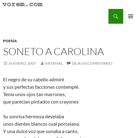
Saltar
al
Buscar
Vorem.com :: poesía, cuentos, relatos
contenido
MENÚ
PRINCI
POESÍA
SONETO A CAROLINA
16 ENERO, 2007
INFERNAL
DEJA UN COMENTARIO
El negro de su cabello admiré
y sus perfectas facciones contemplé.
Tenía unos ojos tan marrones,
que parecían pintados con crayones
Su sonrisa hermosa develaba
unos dientes blancos cual porcelana.
Y una dulce voz que sonaba a canto,