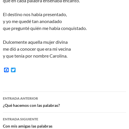
que en cada palabra enseñaba encanto.
El destino nos había presentado,
y yo me quedé tan anonadado
que pregunté quién me había conquistado.
Dulcemente aquella mujer divina
me dió a conocer que era mi vecina
y que tenía por nombre Carolina.
F
T
a
w
c
i
e
t
b
t
o
e
Navegación
o
r
ENTRADA ANTERIOR
k
de
¿Qué hacemos con las palabras?
entradas
ENTRADA SIGUIENTE
Con mis amigas las palabras